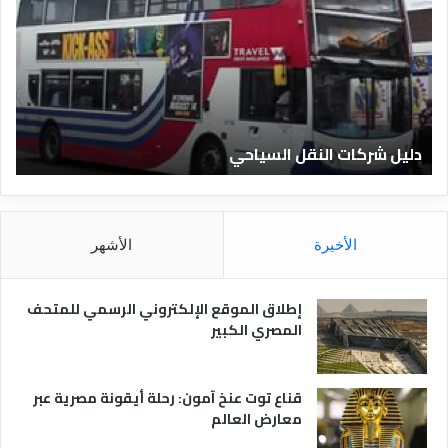
ي
ي
ل
ل
ش
ا
ر
ل
ك
ف
ا
ن
ت
ا
دليل شركات النقل السياحي
د
ا
د
ل
ق
ن
ا
ق
ل
ل
م
الأخيرة
الأشهر
ا
ص
ل
ر
س
ي
إطلاق الموقع الإلكتروني الرسمي للمتحف
ي
ة
المصري الكبير
ا
ح
ي
قناع توت عنخ آمون: رحلة أيقونة مصرية عبر
معارض العالم