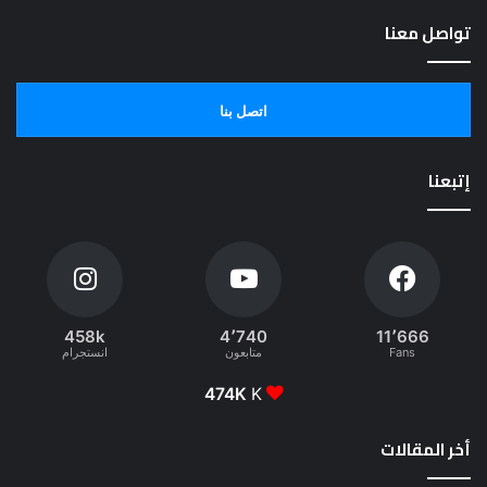
تواصل معنا
اتصل بنا
إتبعنا
458k
4٬740
11٬666
Fans
متابعون
انستجرام
474K
K
أخر المقالات