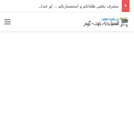
نتشرف بتلقي طلباتكم و استفسارتكم ... لو عندك سؤال او استفسار ماتدرددش فى طلب المساعدة
الق