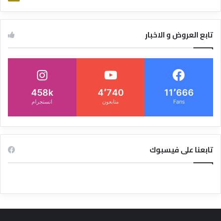
تابع العروض و الاخبار
458k
4٬740
11٬666
Fans
متابعون
انستجرام
تابعنا على فيسبوك