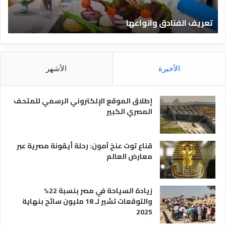
ف
ي
ن
ا
تعريف الفنادق وانواعها
ق
ا
ح
د
ة
ق
د
و
و
ا
ت
الأخيرة
الأشهر
ن
ك
و
و
ا
م
إطلاق الموقع الإلكتروني الرسمي للمتحف
ع
–
المصري الكبير
ه
ع
ا
ر
و
قناع توت عنخ آمون: رحلة أيقونة مصرية عبر
ض
معارض العالم
ا
ل
ف
زيادة السياحة في مصر بنسبة 22%
ن
والتوقعات تشير لـ 18 مليون سائح بنهاية
ا
2025
د
ق