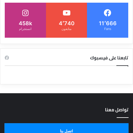
458k
4٬740
11٬666
Fans
متابعون
انستجرام
تابعنا على فيسبوك
تواصل معنا
اتصل بنا