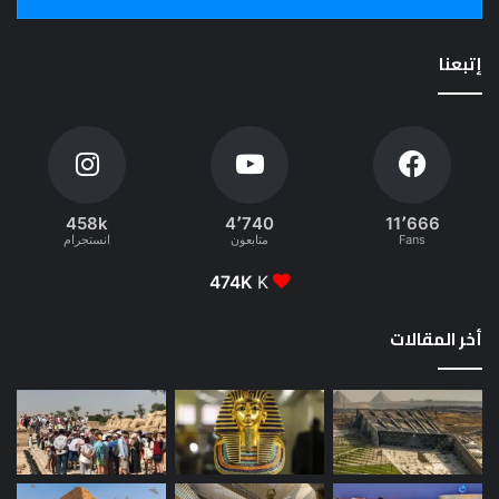
إتبعنا
458k
4٬740
11٬666
Fans
متابعون
انستجرام
474K
K
أخر المقالات