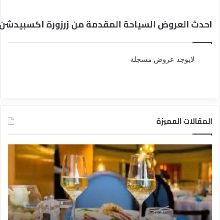
احدث العروض السياحة المقدمة من زرزورة اكسبيدشن 
لايوجد عروض مسجلة
المقالات المميزة
ت
ق
ع
ن
ر
ا
ي
ة
ف
ل
ا
ل
ل
س