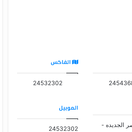
الفاكس
24532302
245436
الموبيل
ر الجديده -
24532302