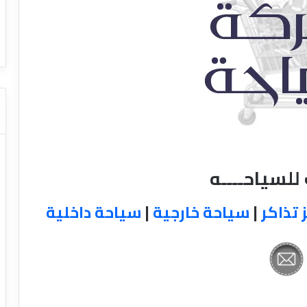
ا
ت
قل السياحي
دليل شركات النقل السياحي
ا
ل
ن
ق
ل
ا
ل
س
ي
ا
لسياحــــه
ح
ي
 تذاكر
|
سياحة خارجية
|
سياحة داخلية