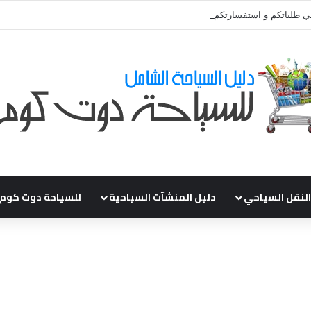
ي طلباتكم و استفسارتكم ... لو عندك سؤال او استفسار ماتدرددش فى طلب الم
النقل السياحي
دليل المنشآت السياحية
للسياحة دوت كوم