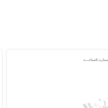
مارت للسياحــــه
د
ل
ي
ل
ش
ر
ك