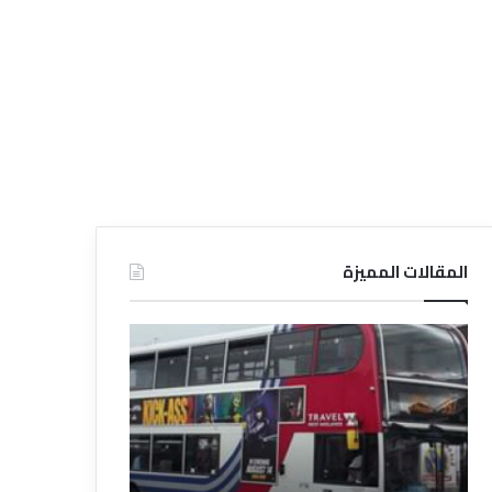
المقالات المميزة
د
ت
ل
ع
ي
ر
ل
ي
ا
ف
ل
ا
ف
ل