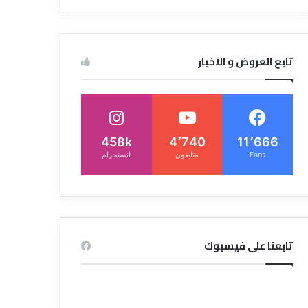
تابع العروض و الاخبار
458k
4٬740
11٬666
Fans
متابعون
انستجرام
تابعنا على فيسبوك