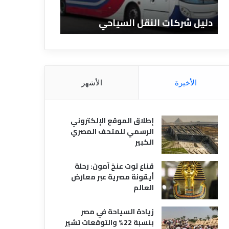
ن
ف
ا
ن
دليل الفنادق المصرية
تعريف الفنادق
د
ا
ق
د
ا
ق
ل
و
م
ا
ص
ن
الأخيرة
الأشهر
ر
و
ي
ا
ة
ع
إطلاق الموقع الإلكتروني
ه
الرسمي للمتحف المصري
ا
الكبير
قناع توت عنخ آمون: رحلة
أيقونة مصرية عبر معارض
العالم
زيادة السياحة في مصر
بنسبة 22% والتوقعات تشير