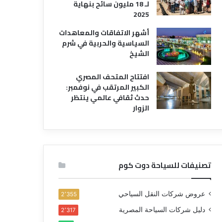
لـ 18 مليون سائح بنهاية
2025
أشهر الاتفاقات والمعاهدات
السياسية والحربية في شرم
الشيخ
افتتاح المتحف المصري
الكبير المرتقب في نوفمبر:
حدث ثقافي عالمي ينتظر
الزوار
تصنيفات للسياحة دوت كوم
عروض شركات النقل السياحي
2٬355
دليل شركات السياحة المصرية
2٬317