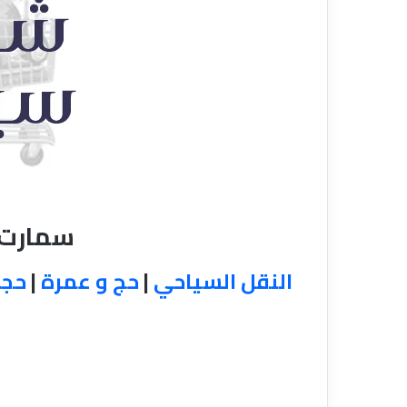
ا
قناة للسياحة دوت كوم – عروض
ت
الفنادق
عروض شركات الن
ا
ل
ن
ق
ل
ا
ل
س
ي
ا
سمارت ل
ح
ي
النقل السياحي
|
حج و عمرة
|
حجز