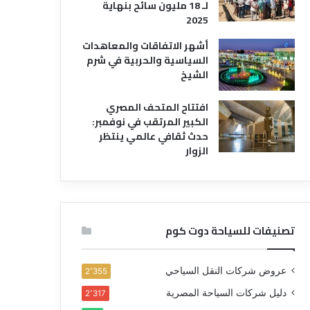
لـ 18 مليون سائح بنهاية
2025
أشهر الاتفاقات والمعاهدات
السياسية والحربية في شرم
الشيخ
افتتاح المتحف المصري
الكبير المرتقب في نوفمبر:
حدث ثقافي عالمي ينتظر
الزوار
تصنيفات للسياحة دوت كوم
عروض شركات النقل السياحي
2٬355
دليل شركات السياحة المصرية
2٬317