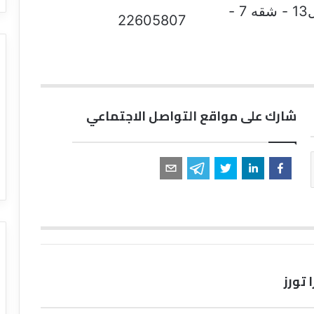
9 عمارات العبور - صلاح سالم - الدور ال13 - شقه 7 -
22605807
شارك على مواقع التواصل الاجتماعي
تورز