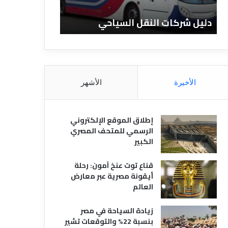
ا
ن
ت
ا
دليل شركات النقل السياحي
دليل الفنادق 
ا
د
ل
ق
ن
ا
ق
ل
ل
م
ا
ص
الأخيرة
الأشهر
ل
ر
س
ي
ي
ة
إطلاق الموقع الإلكتروني
ا
الرسمي للمتحف المصري
ح
الكبير
ي
قناع توت عنخ آمون: رحلة
أيقونة مصرية عبر معارض
العالم
زيادة السياحة في مصر
بنسبة 22% والتوقعات تشير