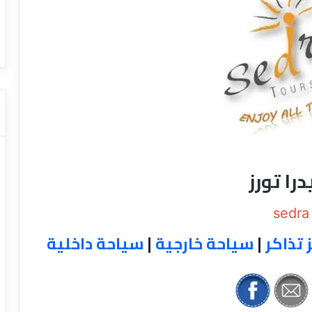
ا
ت كوم – عروض
ت
عروض شركات النقل السياحي
ا
ل
ن
ق
ل
ا
ل
س
ي
ا
را تورز
ح
ي
sedra
 تذاكر
|
سياحة خارجية
|
سياحة داخلية