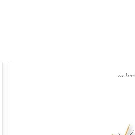
يدرا تورز
ع
ر
و
ض
ش
ر
ك