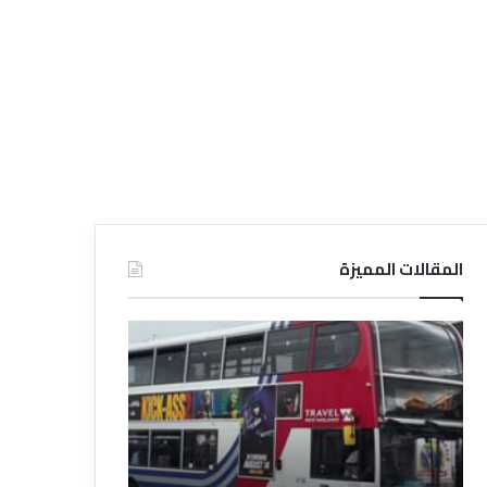
المقالات المميزة
د
د
ل
ل
ي
ي
ل
ل
ش
ا
ر
ل
ك
ف