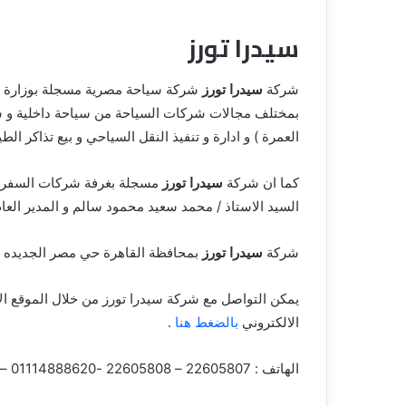
سيدرا تورز
شركة
سيدرا تورز
بمختلف مجالات شركات السياحة من سياحة داخلية و سيا
العمرة ) و ادارة و تنفيذ النقل السياحي و بيع تذاكر الطي
كما ان شركة
سيدرا تورز
مسجلة بغرفة شركات السفر و 
السيد الاستاذ / محمد سعيد محمود سالم و المدير العا
شركة
سيدرا تورز
بمحافظة القاهرة حي مصر الجديده بالعنوان 9 عمارات العبور – صلاح سالم – ال
يمكن التواصل مع شركة سيدرا تورز من خلال الموقع ال
الالكتروني
بالضغط هنا
.
الهاتف : 22605807 – 22605808 -01114888620 – 01114888036