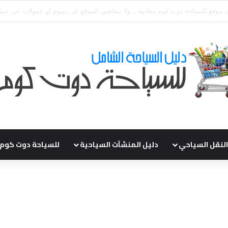
ي طلباتكم و استفسارتكم ... لو عندك سؤال او استفسار ماتدرددش فى طلب الم
النقل السياحي
دليل المنشآت السياحية
للسياحة دوت كوم