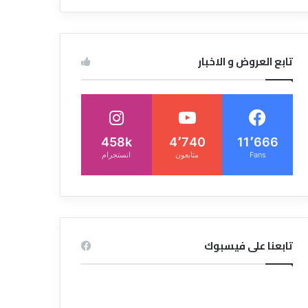
تابع العروض و الاخبار
458k
4٬740
11٬666
Fans
متابعون
انستجرام
تابعنا على فيسبوك