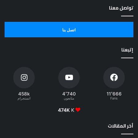
تواصل معنا
اتصل بنا
إتبعنا
458k
4٬740
11٬666
Fans
متابعون
انستجرام
474K
K
أخر المقالات