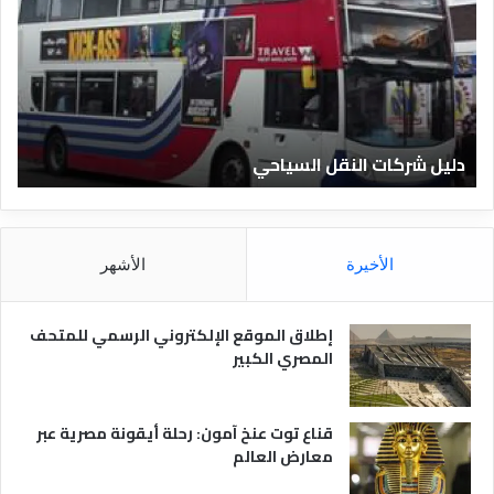
ي
ي
ل
ل
ش
ا
ر
ل
ك
ف
ا
ن
ت
ا
دليل شركات النقل السياحي
د
ا
د
ل
ق
ن
ا
ق
ل
ل
م
الأخيرة
الأشهر
ا
ص
ل
ر
س
ي
إطلاق الموقع الإلكتروني الرسمي للمتحف
ي
ة
المصري الكبير
ا
ح
ي
قناع توت عنخ آمون: رحلة أيقونة مصرية عبر
معارض العالم