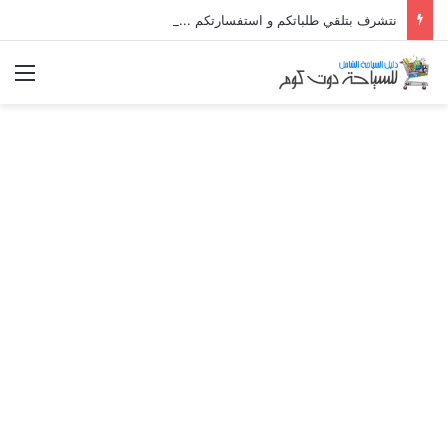
نتشرف بتلقي طلباتكم و استفسارتكم ... لو عندك سؤال او استفسار ماتدرددش فى طلب المساعدة
الق