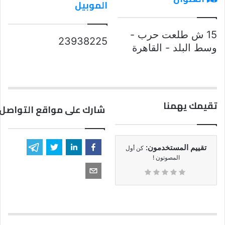
الموبيل
15 ش طلعت حرب -
23938225
وسط البلد - القاهرة
تقيمك يهمنا
شارك على مواقع التواصل 
تقييم المستخدمون:
كن أول
المصوتون !