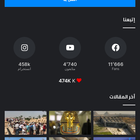
إتبعنا
458k
4٬740
11٬666
Fans
متابعون
انستجرام
474K
K
أخر المقالات