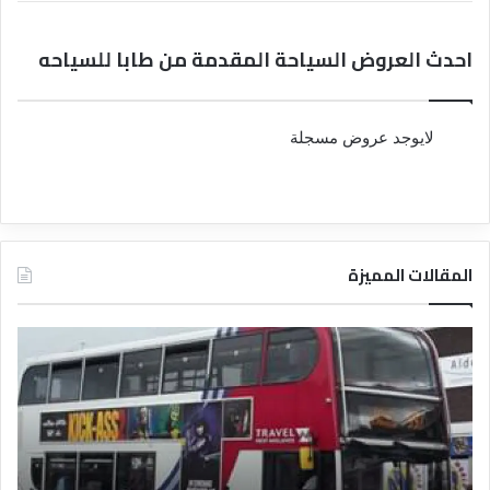
احدث العروض السياحة المقدمة من طابا للسياحه
لايوجد عروض مسجلة
المقالات المميزة
د
د
ل
ل
ي
ي
ل
ل
ش
ا
ر
ل
ك
ف