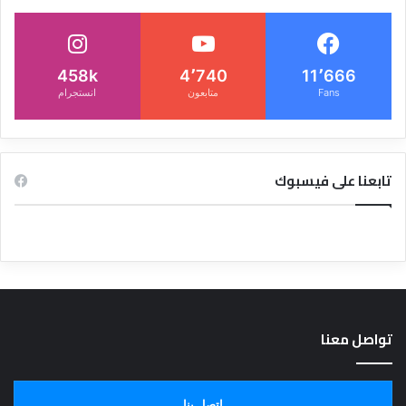
458k
4٬740
11٬666
Fans
متابعون
انستجرام
تابعنا على فيسبوك
تواصل معنا
اتصل بنا