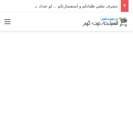
نتشرف بتلقي طلباتكم و استفسارتكم ... لو عندك سؤال او استفسار ماتدرددش فى طلب المساعدة
الق