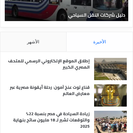
ا
ن
ت
ا
دليل شركات النقل السياحي
د
ا
د
ل
ق
ن
ا
ق
ل
ل
م
الأخيرة
الأشهر
ا
ص
ل
ر
س
ي
إطلاق الموقع الإلكتروني الرسمي للمتحف
ي
ة
المصري الكبير
ا
ح
ي
قناع توت عنخ آمون: رحلة أيقونة مصرية عبر
معارض العالم
زيادة السياحة في مصر بنسبة 22%
والتوقعات تشير لـ 18 مليون سائح بنهاية
2025