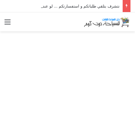
نتشرف بتلقي طلباتكم و استفسارتكم ... لو عندك سؤال او استفسار ماتدرددش فى طلب المساعدة
الق