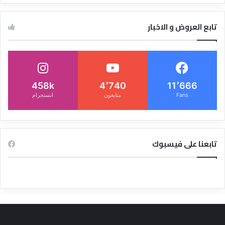
تابع العروض و الاخبار
458k
4٬740
11٬666
Fans
متابعون
انستجرام
تابعنا على فيسبوك