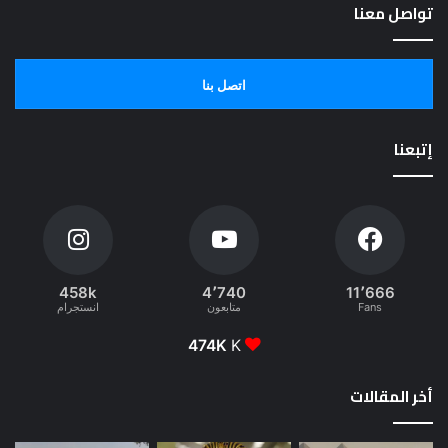
تواصل معنا
اتصل بنا
إتبعنا
458k
4٬740
11٬666
Fans
متابعون
انستجرام
474K
K
أخر المقالات