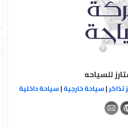
ا
ت كوم – عروض
ت
عروض شركات النقل السياحي
ا
ل
ن
ق
ل
ا
ل
س
ي
ا
ارز للسياحه
ح
ي
 تذاكر
|
سياحة خارجية
|
سياحة داخلية