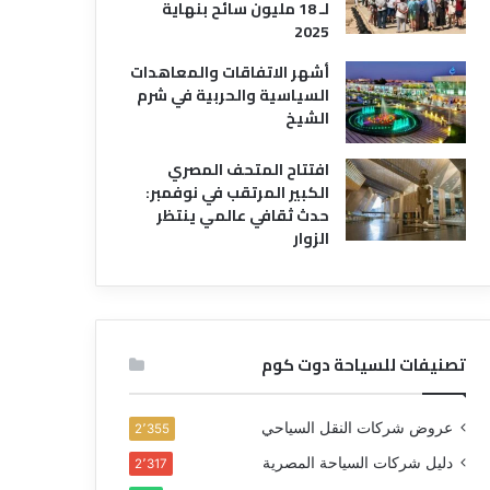
لـ 18 مليون سائح بنهاية
2025
أشهر الاتفاقات والمعاهدات
السياسية والحربية في شرم
الشيخ
افتتاح المتحف المصري
الكبير المرتقب في نوفمبر:
حدث ثقافي عالمي ينتظر
الزوار
تصنيفات للسياحة دوت كوم
عروض شركات النقل السياحي
2٬355
دليل شركات السياحة المصرية
2٬317