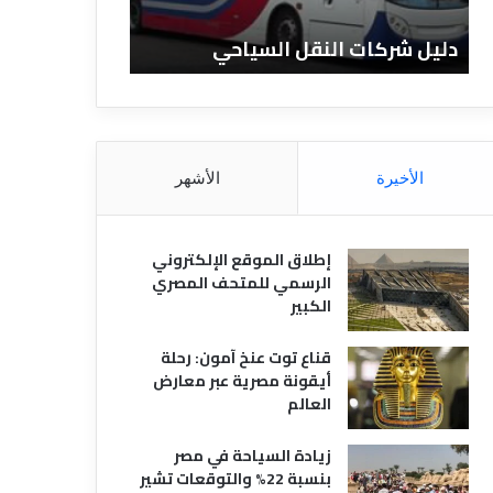
ا
ن
ت
ا
دليل شركات النقل السياحي
دليل الفنادق 
ا
د
ل
ق
ن
ا
ق
ل
ل
م
ا
ص
الأخيرة
الأشهر
ل
ر
س
ي
ي
ة
إطلاق الموقع الإلكتروني
ا
الرسمي للمتحف المصري
ح
الكبير
ي
قناع توت عنخ آمون: رحلة
أيقونة مصرية عبر معارض
العالم
زيادة السياحة في مصر
بنسبة 22% والتوقعات تشير