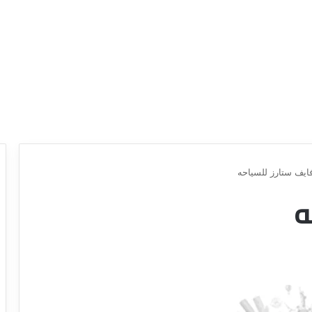
ايف ستارز للسياحه
ه
ع
ر
و
ض
ش
ر
ك