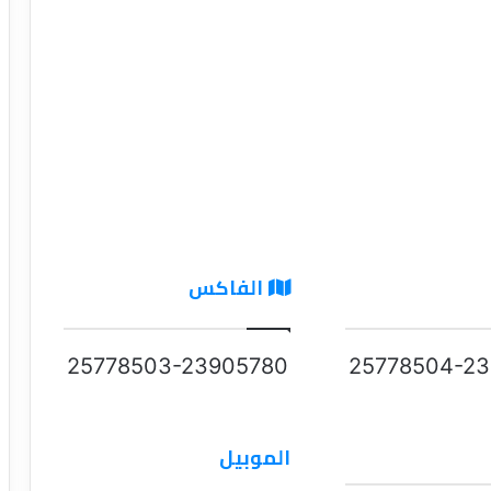
الفاكس
25778503-23905780
25778504-23
الموبيل