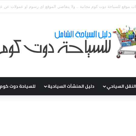
قي طلباتكم و استفسارتكم ... لو عندك سؤال او استفسار ماتدرددش فى طلب ال
النقل السياحي
دليل المنشآت السياحية
للسياحة دوت كوم