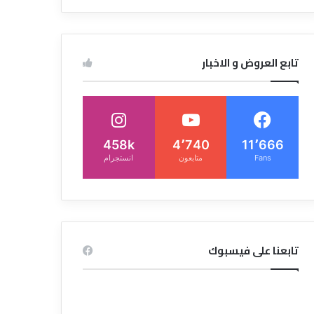
تابع العروض و الاخبار
458k
4٬740
11٬666
Fans
متابعون
انستجرام
تابعنا على فيسبوك