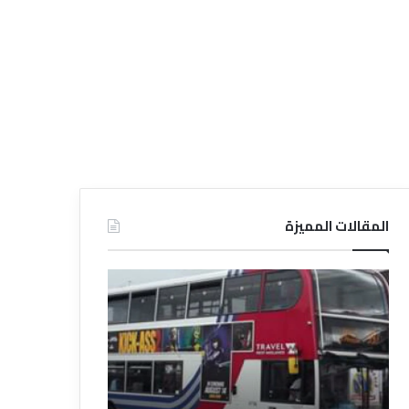
المقالات المميزة
د
د
ل
ل
ي
ي
ل
ل
ش
ا
ر
ل
ك
ف