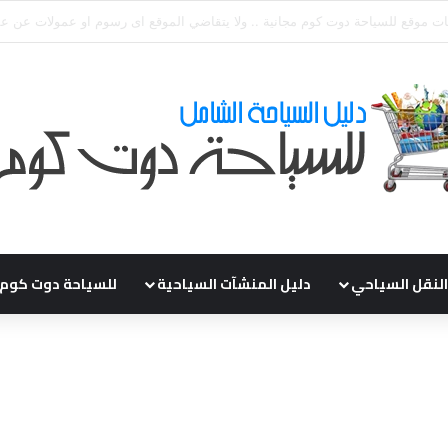
قي طلباتكم و استفسارتكم ... لو عندك سؤال او استفسار ماتدرددش فى طلب ال
النقل السياحي
دليل المنشآت السياحية
للسياحة دوت كوم