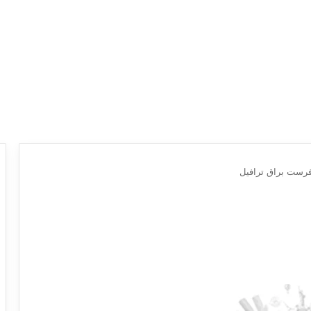
رست براق ترافيل
ع
ر
و
ض
ش
ر
ك