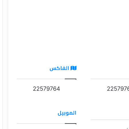
الفاكس
22579764
225797
الموبيل