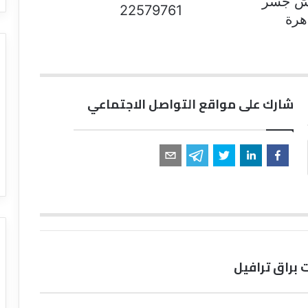
 501 - الدور الخامس - عقار 77 ش جسر
22579761
هرة
شارك على مواقع التواصل الاجتماعي
براق ترافيل