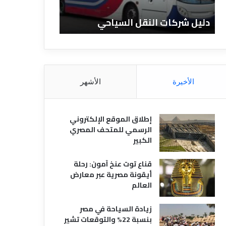
ا
ن
ت
ا
دليل شركات النقل السياحي
دليل الفنادق 
ا
د
ل
ق
ن
ا
ق
ل
ل
م
ا
ص
الأخيرة
الأشهر
ل
ر
س
ي
ي
ة
إطلاق الموقع الإلكتروني
ا
الرسمي للمتحف المصري
ح
الكبير
ي
قناع توت عنخ آمون: رحلة
أيقونة مصرية عبر معارض
العالم
زيادة السياحة في مصر
بنسبة 22% والتوقعات تشير