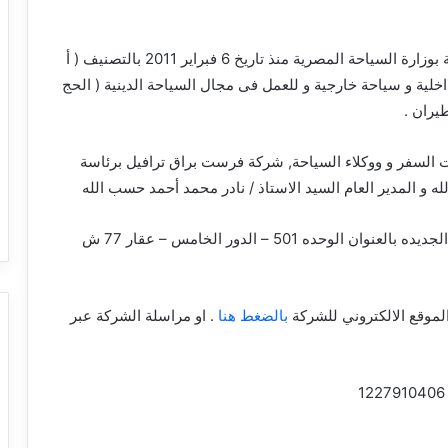
شركة سياحة مصرية مسجلة بوزارة السياحة المصرية منذ تاريخ 6 فبراير 2011 بالتصنيف ( أ
ية و سياحة خارجية و للعمل فى مجال السياحة الدينية ( الحج
طيران .
لسفر و ووكلاء السياحة, شركة فرست براق ترافيل برئاسة
ه و المدير العام السيد الاستاذ / نادر محمد أحمد حسب الله
بمحافظة القاهرة حي مصر الجديده بالعنوان الوحده 501 – الدور الخامس – عقار 77 ش
موقع الالكتروني للشركة
بالضغط هنا
. او مراسلة الشركة عبر