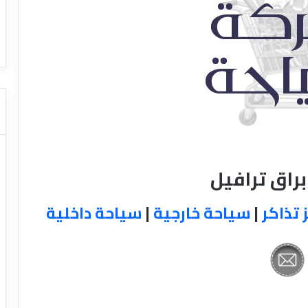
ا
ت كوم – عروض
ت
عروض شركات النقل السياحي
ا
ل
ن
ق
ل
ا
ل
س
ي
ا
راق ترافيل
ح
ي
 تذاكر
|
سياحة خارجية
|
سياحة داخلية