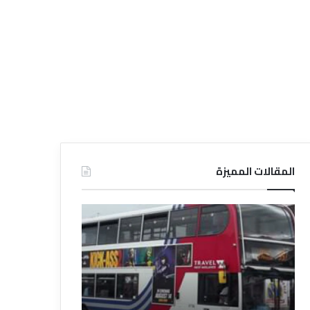
المقالات المميزة
د
د
ل
ل
ي
ي
ل
ل
ش
ا
ر
ل
ك
ف