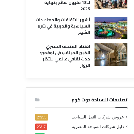
لـ 18 مليون سائح بنهاية
2025
أشهر الاتفاقات والمعاهدات
السياسية والحربية في شرم
الشيخ
افتتاح المتحف المصري
الكبير المرتقب في نوفمبر:
حدث ثقافي عالمي ينتظر
الزوار
تصنيفات للسياحة دوت كوم
عروض شركات النقل السياحي
2٬355
دليل شركات السياحة المصرية
2٬317