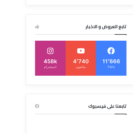
تابع العروض و الاخبار
458k
4٬740
11٬666
Fans
متابعون
انستجرام
تابعنا على فيسبوك