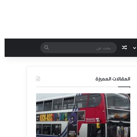
مقال عشوائي
بحث
عن
المقالات المميزة
د
د
ل
ل
ي
ي
ل
ل
ش
ا
ر
ل
ك
ف