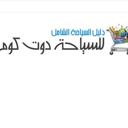
ي طلباتكم و استفسارتكم ... لو عندك سؤال او استفسار ماتدرددش فى طلب الم