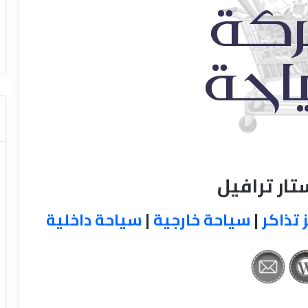
ا
ت كوم – عروض
ت
عروض شركات النقل السياحي
ا
ل
ن
ق
ل
ا
ل
س
ي
ا
ار ترافيل
ح
ي
 تذاكر
|
سياحة خارجية
|
سياحة داخلية