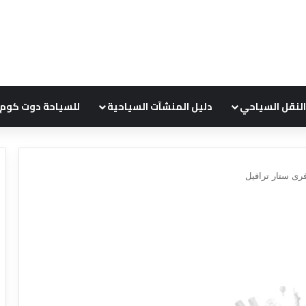
النقل السياحي
دليل المنشآت السياحية
للسياحة دوت كوم
رى ستار ترافيل
ع
ر
و
ض
ش
ر
ك