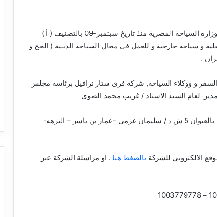
شركة سياحة مصرية مسجلة بوزارة السياحة المصرية منذ تاريخ سبتمبر-09 بالتصنيف ( أ )
 و سياحة خارجية و للعمل فى مجال السياحة الدينية ( الحج و
ران .
سفر و ووكلاء السياحة, شركة فرى ستار ترافيل برئاسة مجلس
مدير العام السيد الاستاذ / غريب محمد الضوى
بمحافظة القاهرة حي المعادي بالعنوان 5 ش د / سليمان عزمى -عمار بن ياسر – النزهه-
وقع الالكتروني للشركة
بالضغط هنا
. او مراسلة الشركة عبر