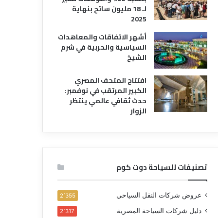
لـ 18 مليون سائح بنهاية
2025
أشهر الاتفاقات والمعاهدات
السياسية والحربية في شرم
الشيخ
افتتاح المتحف المصري
الكبير المرتقب في نوفمبر:
حدث ثقافي عالمي ينتظر
الزوار
تصنيفات للسياحة دوت كوم
عروض شركات النقل السياحي
2٬355
دليل شركات السياحة المصرية
2٬317