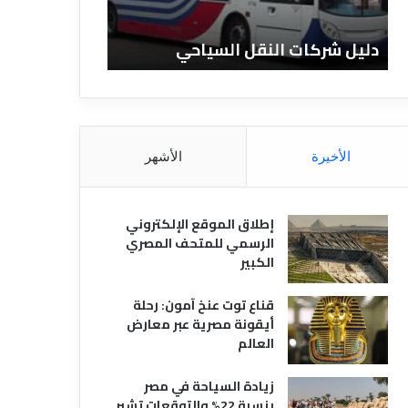
ا
ن
ت
ا
دليل شركات النقل السياحي
دليل الفنادق 
ا
د
ل
ق
ن
ا
ق
ل
ل
م
ا
ص
الأخيرة
الأشهر
ل
ر
س
ي
ي
ة
إطلاق الموقع الإلكتروني
ا
الرسمي للمتحف المصري
ح
الكبير
ي
قناع توت عنخ آمون: رحلة
أيقونة مصرية عبر معارض
العالم
زيادة السياحة في مصر
بنسبة 22% والتوقعات تشير