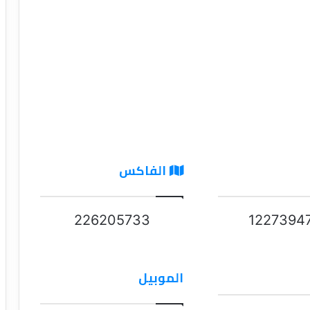
الفاكس
226205733
1227394
الموبيل