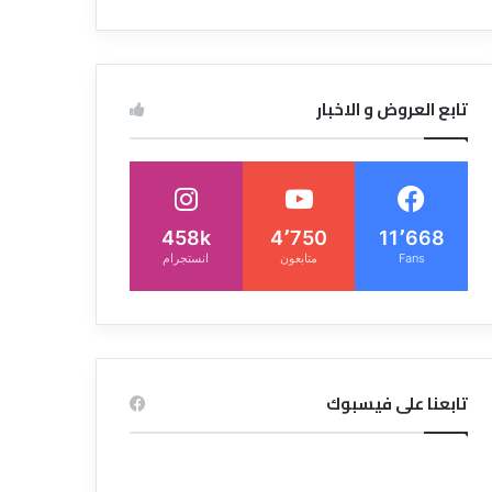
تابع العروض و الاخبار
458k
4٬750
11٬668
Fans
متابعون
انستجرام
تابعنا على فيسبوك