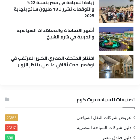
زيادة السياحة في مصر بنسبة 22%
والتوقعات تشير لـ 18 مليون سائح بنهاية
2025
أشهر الاتفاقات والمعاهدات السياسية
والحربية في شرم الشيخ
افتتاح المتحف المصري الكبير المرتقب في
نوفمبر: حدث ثقافي عالمي ينتظر الزوار
تصنيفات للسياحة دوت كوم
عروض شركات النقل السياحي
2٬355
دليل شركات السياحة المصرية
2٬317
دليل فنادق مصر
399