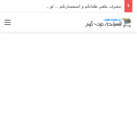
نتشرف بتلقي طلباتكم و استفسارتكم ... لو عندك سؤال او استفسار ماتدرددش فى طلب المساعدة
الق