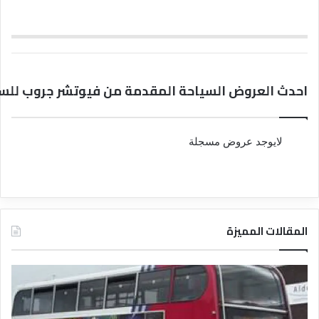
احدث العروض السياحة المقدمة من فيوتشر جروب للس
لايوجد عروض مسجلة
المقالات المميزة
د
د
ل
ل
ي
ي
ل
ل