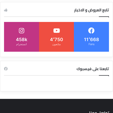
تابع العروض و الاخبار
458k
4٬750
11٬668
Fans
متابعون
انستجرام
تابعنا على فيسبوك
تواصل معنا