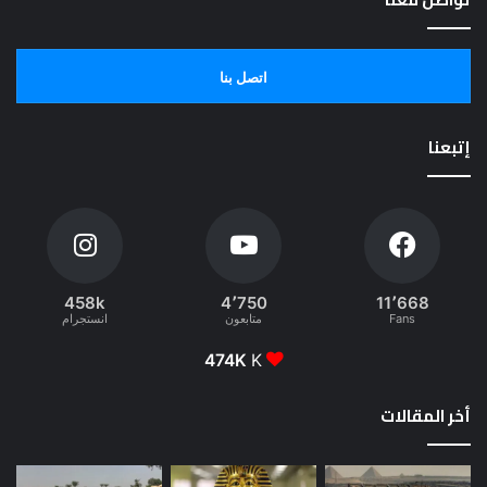
اتصل بنا
إتبعنا
458k
4٬750
11٬668
Fans
متابعون
انستجرام
474K
K
أخر المقالات