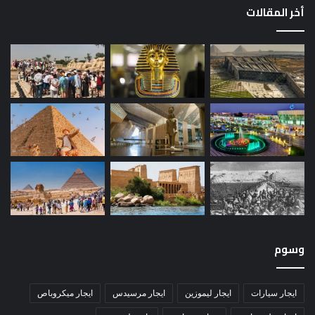
أخر المقالات
وسوم
ايجار سيارات
ايجار ليموزين
ايجار مرسيدس
ايجار ميكروباص