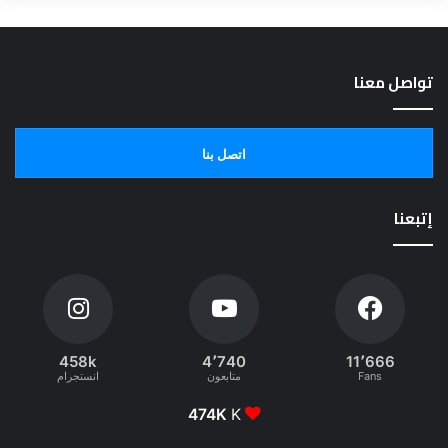
تواصل معنا
اتصل بنا
إتبعنا
458k
4٬740
11٬666
Fans
متابعون
انستجرام
474K
K