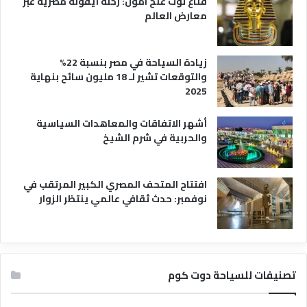
قناع توت عنخ آمون: رحلة أيقونة مصرية عبر
معارض العالم
زيادة السياحة في مصر بنسبة 22%
والتوقعات تشير لـ 18 مليون سائح بنهاية
2025
أشهر الاتفاقات والمعاهدات السياسية
والحربية في شرم الشيخ
افتتاح المتحف المصري الكبير المرتقب في
نوفمبر: حدث ثقافي عالمي ينتظر الزوار
تصنيفات للسياحة دوت كوم