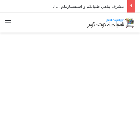
نتشرف بتلقي طلباتكم و استفسارتكم ... لو عندك سؤال او استفسار ماتدرددش فى طلب المساعدة
الق