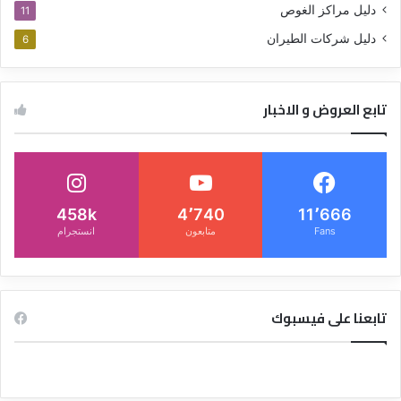
دليل مراكز الغوص
11
دليل شركات الطيران
6
تابع العروض و الاخبار
458k
4٬740
11٬666
Fans
متابعون
انستجرام
تابعنا على فيسبوك