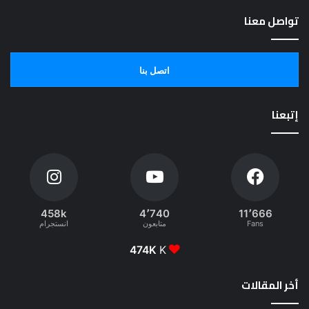
تواصل معنا
اتصل بنا
إتبعنا
458k
4٬740
11٬666
Fans
متابعون
انستجرام
474K
K
أخر المقالات