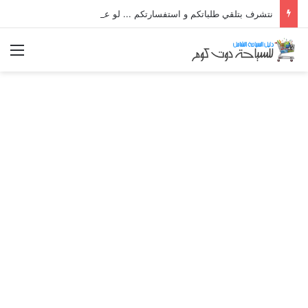
نتشرف بتلقي طلباتكم و استفسارتكم ... لو عندك سؤال او استفسار ماتدرددش فى طلب المساعدة
الق