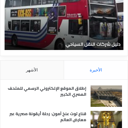
ي
ي
ل
ل
ش
ا
ر
ل
ك
ف
ا
ن
ت
ا
دليل شركات النقل السياحي
د
ا
د
ل
ق
ن
ا
ق
ل
ل
م
الأخيرة
الأشهر
ا
ص
ل
ر
س
ي
إطلاق الموقع الإلكتروني الرسمي للمتحف
ي
ة
المصري الكبير
ا
ح
ي
قناع توت عنخ آمون: رحلة أيقونة مصرية عبر
معارض العالم