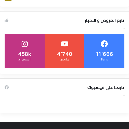
تابع العروض و الاخبار
458k
4٬740
11٬666
Fans
متابعون
انستجرام
تابعنا على فيسبوك