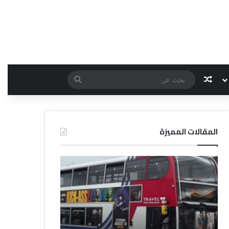
مقال عشوائي
بحث
عن
المقالات المميزة
د
د
ل
ل
ي
ي
ل
ل
ش
ا
ر
ل
ك
ف