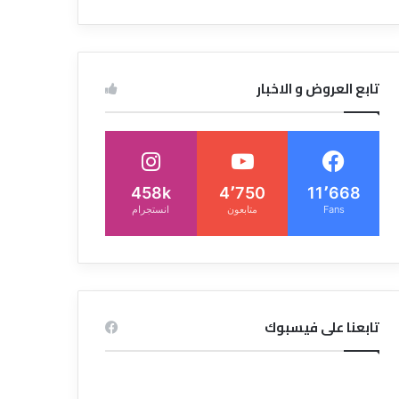
تابع العروض و الاخبار
458k
4٬750
11٬668
Fans
متابعون
انستجرام
تابعنا على فيسبوك