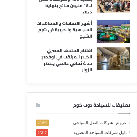
لـ 18 مليون سائح بنهاية
2025
أشهر الاتفاقات والمعاهدات
السياسية والحربية في شرم
الشيخ
افتتاح المتحف المصري
الكبير المرتقب في نوفمبر:
حدث ثقافي عالمي ينتظر
الزوار
تصنيفات للسياحة دوت كوم
عروض شركات النقل السياحي
2٬355
دليل شركات السياحة المصرية
2٬317