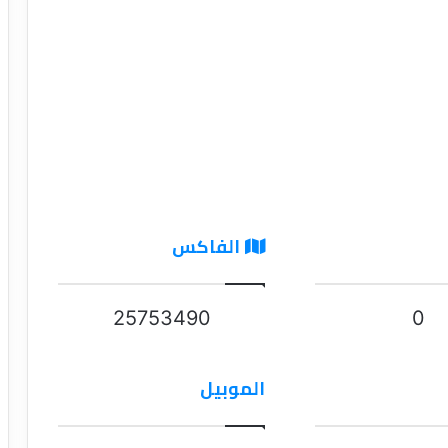
الفاكس
25753490
0
الموبيل