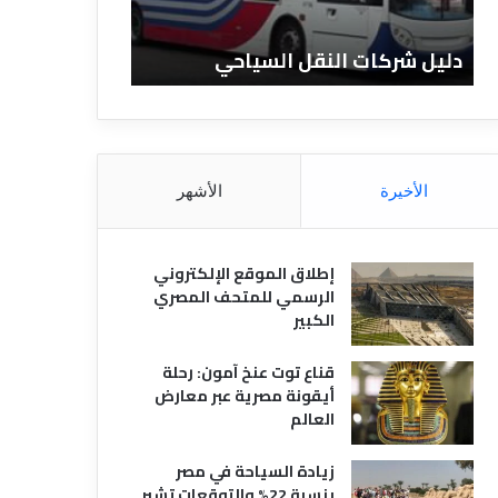
ا
ن
ت
ا
دليل شركات النقل السياحي
دليل الفنادق 
ا
د
ل
ق
ن
ا
ق
ل
ل
م
ا
ص
الأخيرة
الأشهر
ل
ر
س
ي
ي
ة
إطلاق الموقع الإلكتروني
ا
الرسمي للمتحف المصري
ح
الكبير
ي
قناع توت عنخ آمون: رحلة
أيقونة مصرية عبر معارض
العالم
زيادة السياحة في مصر
بنسبة 22% والتوقعات تشير