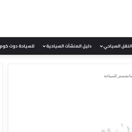
النقل السياحي
دليل المنشآت السياحية
للسياحة دوت كوم
انشستر للسياحة
ع
ر
و
ض
ش
ر
ك