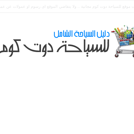
ي طلباتكم و استفسارتكم ... لو عندك سؤال او استفسار ماتدرددش فى طلب الم