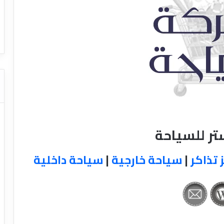
ا
ت كوم – عروض
ت
عروض شركات النقل السياحي
ا
ل
ن
ق
ل
ا
ل
س
ي
ا
ر للسياحة
ح
ي
 تذاكر
|
سياحة خارجية
|
سياحة داخلية