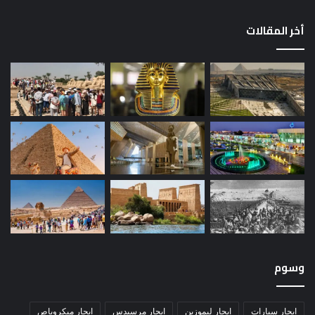
أخر المقالات
وسوم
ايجار سيارات
ايجار ليموزين
ايجار مرسيدس
ايجار ميكروباص