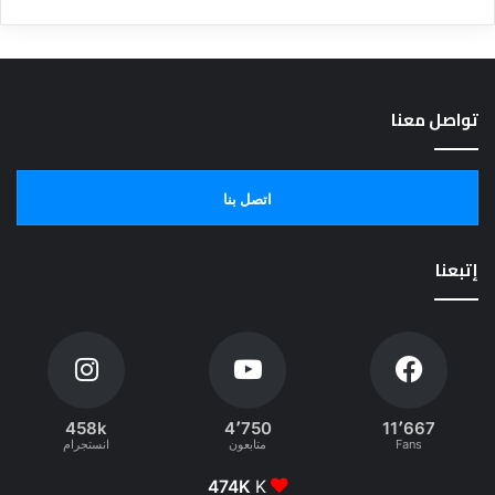
تواصل معنا
اتصل بنا
إتبعنا
458k
4٬750
11٬667
Fans
متابعون
انستجرام
474K
K