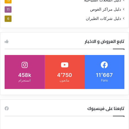
دليل المحلات السياحية
15
دليل مراكز الغوص
11
دليل شركات الطيران
6
تابع العروض و الاخبار
458k
4٬750
11٬667
Fans
متابعون
انستجرام
تابعنا على فيسبوك