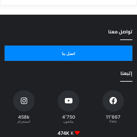
تواصل معنا
اتصل بنا
إتبعنا
458k
4٬750
11٬667
Fans
متابعون
انستجرام
474K
K