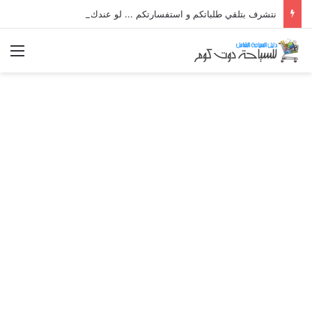
نتشرف بتلقي طلباتكم و استفسارتكم ... لو عندك سؤال او استفسار ماتدرددش فى طلب المساعدة
الق