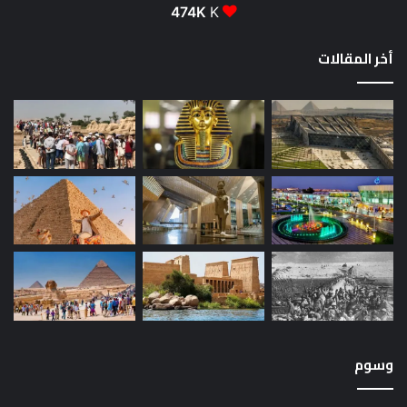
474K
K
أخر المقالات
وسوم