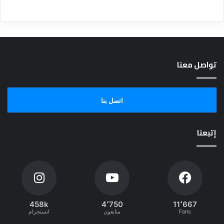
تواصل معنا
اتصل بنا
إتبعنا
458k
4٬750
11٬667
Fans
متابعون
انستجرام