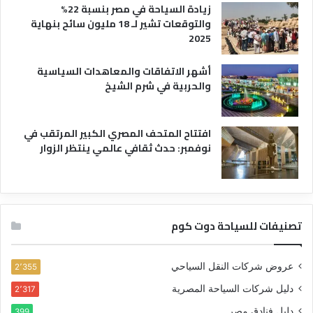
زيادة السياحة في مصر بنسبة 22%
والتوقعات تشير لـ 18 مليون سائح بنهاية
2025
أشهر الاتفاقات والمعاهدات السياسية
والحربية في شرم الشيخ
افتتاح المتحف المصري الكبير المرتقب في
نوفمبر: حدث ثقافي عالمي ينتظر الزوار
تصنيفات للسياحة دوت كوم
عروض شركات النقل السياحي
2٬355
دليل شركات السياحة المصرية
2٬317
دليل فنادق مصر
399