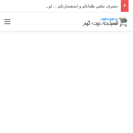
نتشرف بتلقي طلباتكم و استفسارتكم ... لو عندك سؤال او استفسار ماتدرددش فى طلب المساعدة
الق