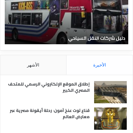
ل
ل
ش
ا
ر
ل
ك
ف
ا
ن
ت
ا
دليل شركات النقل السياحي
د
ا
د
ل
ق
ن
ا
ق
ل
ل
م
الأخيرة
الأشهر
ا
ص
ل
ر
س
ي
إطلاق الموقع الإلكتروني الرسمي للمتحف
ي
ة
المصري الكبير
ا
ح
ي
قناع توت عنخ آمون: رحلة أيقونة مصرية عبر
معارض العالم