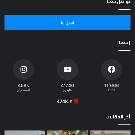
تواصل معنا
اتصل بنا
إتبعنا
458k
4٬740
11٬666
Fans
متابعون
انستجرام
474K
K
أخر المقالات