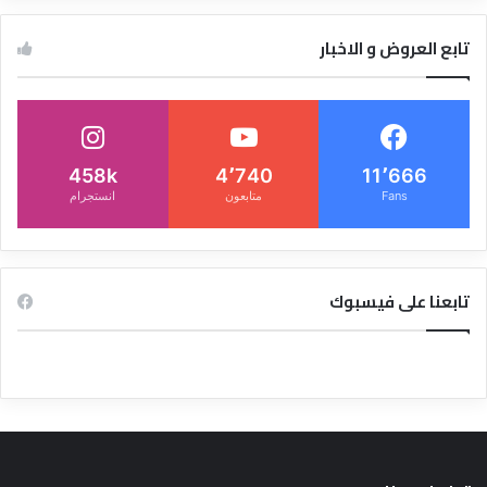
تابع العروض و الاخبار
458k
4٬740
11٬666
Fans
متابعون
انستجرام
تابعنا على فيسبوك