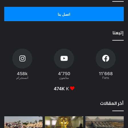
اتصل بنا
إتبعنا
458k
4٬750
11٬668
Fans
متابعون
انستجرام
474K
K
أخر المقالات