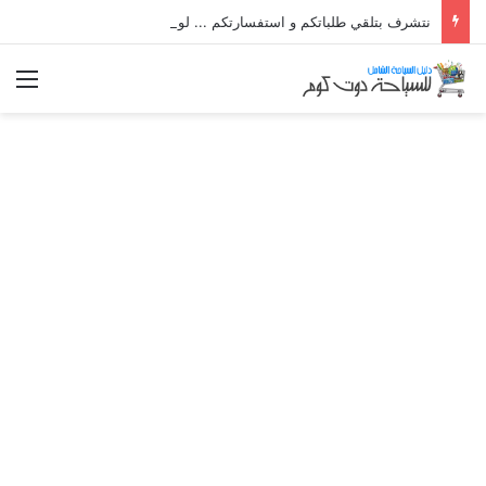
نتشرف بتلقي طلباتكم و استفسارتكم ... لو عندك سؤال او استفسار ماتدرددش فى طلب المساعدة
الق