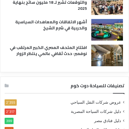
والتوقعات تشير لـ 18 مليون سائح بنهاية
2025
أشهر الاتفاقات والمعاهدات السياسية
والحربية في شرم الشيخ
افتتاح المتحف المصري الكبير المرتقب في
نوفمبر: حدث ثقافي عالمي ينتظر الزوار
تصنيفات للسياحة دوت كوم
عروض شركات النقل السياحي
2٬355
دليل شركات السياحة المصرية
2٬317
دليل فنادق مصر
399