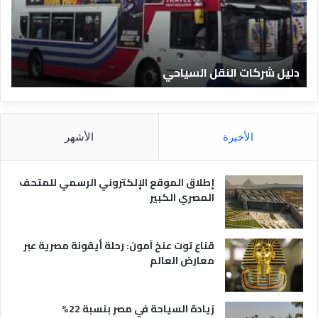
ر
ل
ك
ف
ا
ن
ت
ا
دليل شركات النقل السياحي
د
ا
د
ل
ق
ن
ا
ق
ل
ل
م
الأخيرة
الأشهر
ا
ص
ل
ر
س
ي
إطلاق الموقع الإلكتروني الرسمي للمتحف
ي
ة
المصري الكبير
ا
ح
ي
قناع توت عنخ آمون: رحلة أيقونة مصرية عبر
معارض العالم
زيادة السياحة في مصر بنسبة 22%