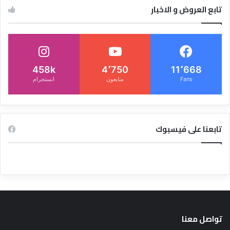
تابع العروض و الاخبار
458k
4٬750
11٬668
Fans
متابعون
انستجرام
تابعنا على فيسبوك
تواصل معنا