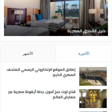
ا
ف
ل
ا
ف
ل
ن
ف
ا
ن
دليل الفنادق المصرية
ت
د
ا
ق
د
ا
ق
ل
و
م
ا
الأخيرة
الأشهر
ص
ن
ر
و
ي
ا
إطلاق الموقع الإلكتروني الرسمي للمتحف
ة
ع
المصري الكبير
ه
ا
قناع توت عنخ آمون: رحلة أيقونة مصرية عبر
معارض العالم