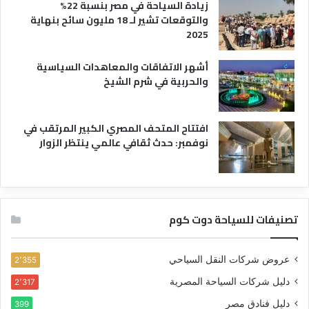
زيادة السياحة في مصر بنسبة 22%
والتوقعات تشير لـ 18 مليون سائح بنهاية
2025
أشهر الاتفاقات والمعاهدات السياسية
والحربية في شرم الشيخ
افتتاح المتحف المصري الكبير المرتقب في
نوفمبر: حدث ثقافي عالمي ينتظر الزوار
تصنيفات للسياحة دوت كوم
عروض شركات النقل السياحي
2٬355
دليل شركات السياحة المصرية
2٬317
دليل فنادق مصر
399