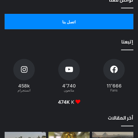
اتصل بنا
إتبعنا
458k
4٬740
11٬666
Fans
متابعون
انستجرام
474K
K
أخر المقالات