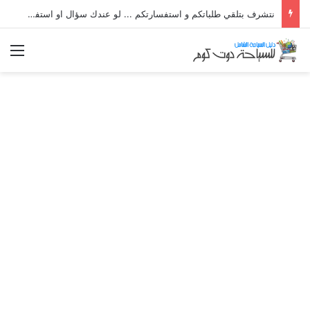
نتشرف بتلقي طلباتكم و استفسارتكم ... لو عندك سؤال او استفسار ماتدرددش فى طلب المساعدة
الق