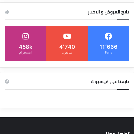
تابع العروض و الاخبار
458k
4٬740
11٬666
Fans
متابعون
انستجرام
تابعنا على فيسبوك
تواصل معنا