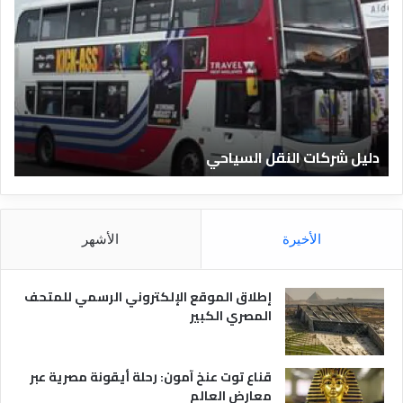
ل
ل
ي
ي
ل
ل
ش
ا
ر
ل
ك
ف
ا
ن
ت
ا
دليل شركات النقل السياحي
د
ا
د
ل
ق
ن
ا
ق
ل
ل
م
الأخيرة
الأشهر
ا
ص
ل
ر
س
ي
إطلاق الموقع الإلكتروني الرسمي للمتحف
ي
ة
المصري الكبير
ا
ح
ي
قناع توت عنخ آمون: رحلة أيقونة مصرية عبر
معارض العالم