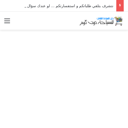
نتشرف بتلقي طلباتكم و استفسارتكم ... لو عندك سؤال او استفسار ماتدرددش فى طلب المساعدة
الق