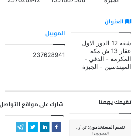
العنوان
الموبيل
شقه 12 الدور الاول
عقار 13 ش مكه
237628941
المكرمه - الدقي -
المهندسين - الجيزة
تقيمك يهمنا
شارك على مواقع التواصل 
تقييم المستخدمون:
كن أول
المصوتون !