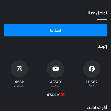
تواصل معنا
اتصل بنا
إتبعنا
458k
4٬740
11٬667
Fans
متابعون
انستجرام
474K
K
أخر المقالات