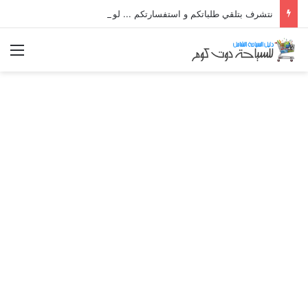
نتشرف بتلقي طلباتكم و استفسارتكم ... لو عندك سؤال او استفسار ماتدرددش فى طلب المساعدة
الق