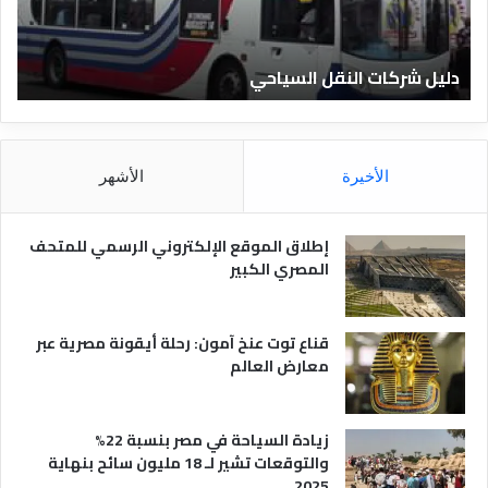
ك
ف
ا
ن
ت
ا
دليل شركات النقل السياحي
د
ا
د
ل
ق
ن
ا
ق
ل
ل
م
الأخيرة
الأشهر
ا
ص
ل
ر
س
ي
إطلاق الموقع الإلكتروني الرسمي للمتحف
ي
ة
المصري الكبير
ا
ح
ي
قناع توت عنخ آمون: رحلة أيقونة مصرية عبر
معارض العالم
زيادة السياحة في مصر بنسبة 22%
والتوقعات تشير لـ 18 مليون سائح بنهاية
2025