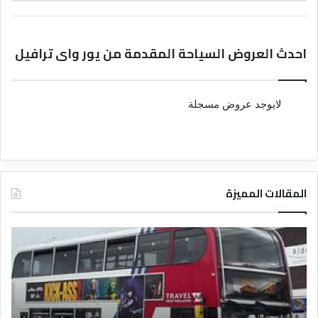
احدث العروض السياحة المقدمة من يور واى ترافيل
لايوجد عروض مسجلة
المقالات المميزة
د
د
ل
ل
ي
ي
ل
ل
ش
ا
ر
ل