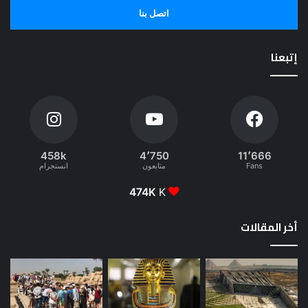
اتصل بنا
إتبعنا
458k
4٬750
11٬666
Fans
متابعون
انستجرام
474K
K
أخر المقالات