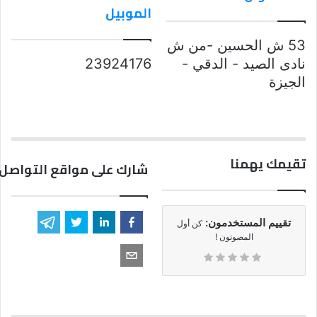
الموبيل
53 ش الحسين -من ش
نادى الصيد - الدقي -
23924176
الجيزة
تقيمك يهمنا
شارك على مواقع التواصل 
تقييم المستخدمون:
كن أول
المصوتون !