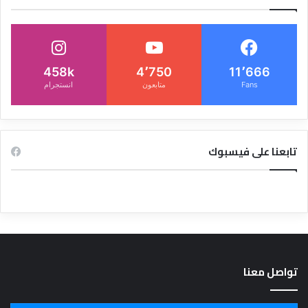
458k
4٬750
11٬666
Fans
متابعون
انستجرام
تابعنا على فيسبوك
تواصل معنا