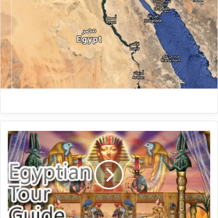
ا
ل
ب
ح
ث
ف
ى
د
ل