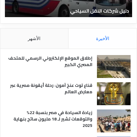
ا
ن
دليل الفنادق المصرية
د
ا
ق
د
ا
ق
ل
و
م
ا
الأخيرة
الأشهر
ص
ن
ر
و
ي
ا
إطلاق الموقع الإلكتروني الرسمي للمتحف
ة
ع
المصري الكبير
ه
ا
قناع توت عنخ آمون: رحلة أيقونة مصرية عبر
معارض العالم
زيادة السياحة في مصر بنسبة 22%
والتوقعات تشير لـ 18 مليون سائح بنهاية
2025