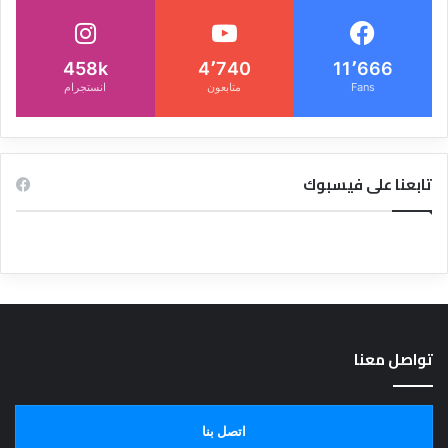
458k
4٬740
11٬666
Fans
متابعون
انستجرام
تابعنا على فيسبوك
تواصل معنا
اتصل بنا