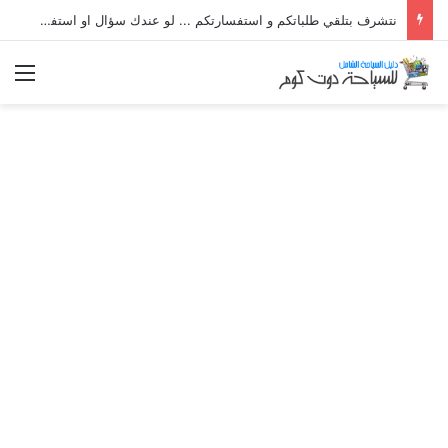
نتشرف بتلقي طلباتكم و استفسارتكم ... لو عندك سؤال او استفسار ماتدرددش فى طلب المساعدة
الق