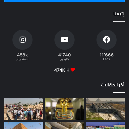
إتبعنا
458k
4٬740
11٬666
Fans
متابعون
انستجرام
474K
K
أخر المقالات