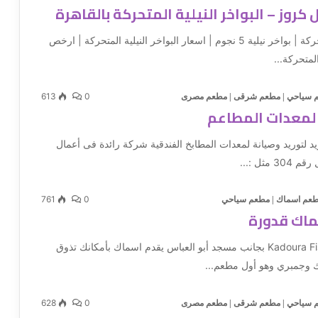
ل كروز – البواخر النيلية المتحركة بالقاهرة
رحلات نيلية متحركة | بواخر نيلية 5 نجوم | اسعار البواخر النيلية المتحركة | ارخص
المتحركة...
613
0
 سياحي
|
مطعم شرقى
|
مطعم مصرى
 لمعدات المطاعم
 لتوريد وصيانة لمعدات المطابخ الفندقية شركة رائدة فى أعمال
مثل :...
761
0
عم اسماك
|
مطعم سياحي
اك قدورة
Kadoura Fish Restaurant بجانب مسجد أبو العباس يقدم اسماك بأمكانك تذوق
 وجمبري وهو أول مطعم...
628
0
 سياحي
|
مطعم شرقى
|
مطعم مصرى