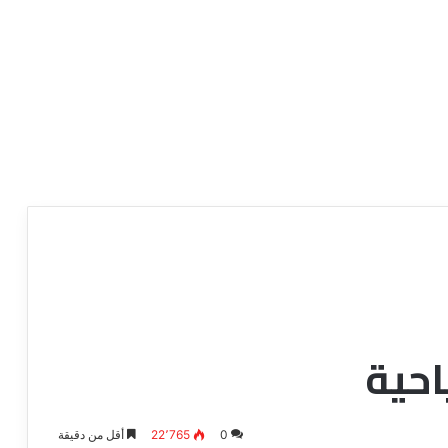
احية
0
22٬765
أقل من دقيقة