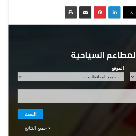
لينكدإن
بينتيريست
مشاركة عبر البريد
طباعة
‫X
المطاعم السياحية
الموقع