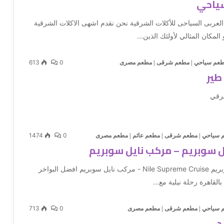
سياحي
عربى السياحى للأكلات الشرقية نحن نقدم اشهى الاكلات الشرقية
لمكان المثالي لأولئك الذين...
613
0
عم سياحي
|
مطعم شرقى
|
مطعم مصرى
طير
رقي
1474
0
 سياحي
|
مطعم شرقى
|
مطعم عائم
|
مطعم مصرى
يل سوبريم – مركب نايل سوبريم
الباخرة نايل سوبريم Nile Supreme Cruise - مركب نايل سوبريم افضل البواخر
بالقاهرة رحلة نيلية مع...
713
0
 سياحي
|
مطعم شرقى
|
مطعم مصرى
د