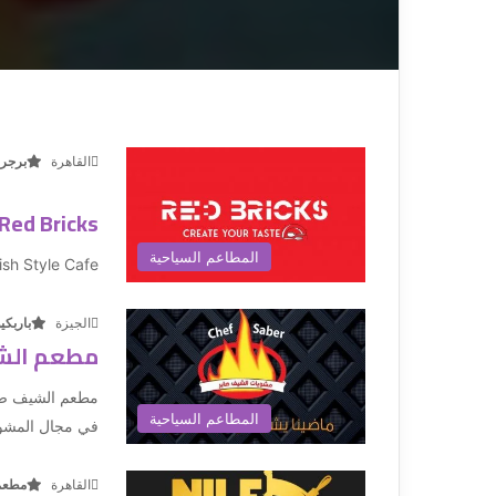
القاهرة
برجر
Red Bricks
المطاعم السياحية
ish Style Cafe
الجيزة
باربكي
مطعم الش
المطاعم السياحية
في مجال المشو
القاهرة
مطعم