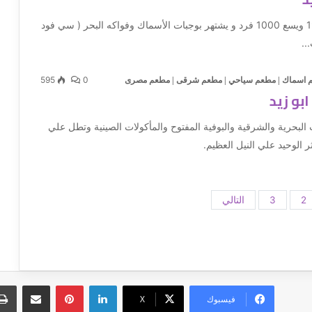
إنشاء سنة 1980 ويسع 1000 فرد و يشتهر بوجبات الأسماك وفواكه البحر ( سي فود
..
595
0
 اسماك
|
مطعم سياحي
|
مطعم شرقى
|
مطعم مصرى
بو زيد
 البحرية والشرقية والبوفية المفتوح والمأكولات الصينية وتطل علي
ر الوحيد علي النيل العظيم.
2
3
التالي
لينكدإن
بينتيريست
مشاركة عبر البريد
فيسبوك
‫X