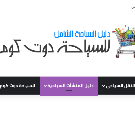
ي طلباتكم و استفسارتكم ... لو عندك سؤال او استفسار ماتدرددش فى طلب الم
النقل السياحي
دليل المنشآت السياحية
للسياحة دوت كوم