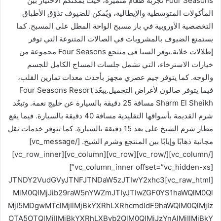
Four Seasons تجربة طعام متميزة، حيث يُمكنكم الاختيار بين
المأكولات المتوسطية والإيطالية، ويُمكن للضيوف تذوّق الأطباق
التخصصية الأوروبية في بار مسبح الواحة المطل على المسبح. كما
يستمتع الضيوف بالمشروبات في الصالات المتنوعة التي توفر
إطلالات خلابة.يوفر السبا في منتجع Four Seasons مجموعة من
خيارات الاسترخاء، التي تشمل جلسات المساج الكامل للجسم
والوجه. كما يتوفر جيم عصري مجهز بأحدث معدات تمارين القلب،
فيما يتوفر صالون لأغراض التجميل.يبعُد Four Seasons Resort
Sharm El Sheikh مسافة 25 دقيقة بالسيارة عن خليج نعمة. وتبعُد
شرم القديمة بأسواقها التقليدية مسافة 40 دقيقة بالسيارة. فيما يقع
مطار شرم الشيخ على بعد 15 دقيقة بالسيارة. كما تتوفر خدمات نقل
مجانية ذهابًا وإيابًا بين المنتجع وشرم الشيخ. [/vc_message]
[/vc_column][/vc_row][vc_row][vc_column][vc_row_inner]
[vc_column_inner offset=”vc_hidden-xs”]
[vc_raw_html]JTNDY2VudGVyJTNFJTNDaW5zJTIwY2xhc3
MlM0QlMjJib29raW5nYWZmJTIyJTIwZGF0YS1haWQlM0Ql
MjI5MDgwMTclMjIlMjBkYXRhLXRhcmdldF9haWQlM0QlMjIz
OTA5OTQlMjIlMjBkYXRhLXByb2QlM0QlMjJzYnAlMjIlMjBkY