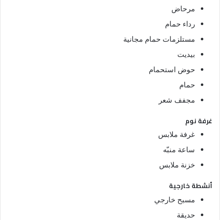
مرحاض
رداء حمام
مستلزمات حمام مجانية
بيديت
حوض استحمام
حمام
مجفف شعر
غرفة نوم
غرفة ملابس
ساعة منبّه
خزنة ملابس
أنشطة خارجية
مسبح خارجي
حديقة