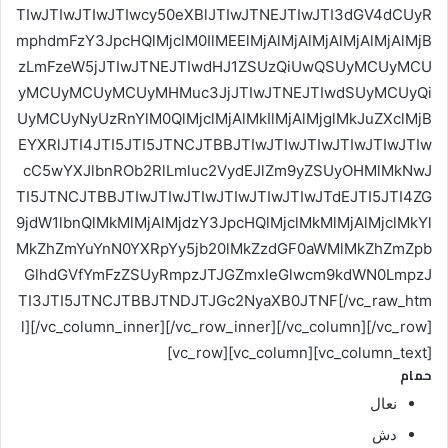
TIwJTIwJTIwJTIwcy50eXBlJTIwJTNEJTIwJTI3dGV4dCUyR
mphdmFzY3JpcHQlMjclM0IlMEElMjAlMjAlMjAlMjAlMjAlMjB
zLmFzeW5jJTIwJTNEJTIwdHJ1ZSUzQiUwQSUyMCUyMCU
yMCUyMCUyMCUyMHMuc3JjJTIwJTNEJTIwdSUyMCUyQi
UyMCUyNyUzRnYlM0QlMjclMjAlMkIlMjAlMjglMkJuZXclMjB
EYXRlJTI4JTI5JTI5JTNCJTBBJTIwJTIwJTIwJTIwJTIwJTIw
cC5wYXJlbnROb2RlLmluc2VydEJlZm9yZSUyOHMlMkNwJ
TI5JTNCJTBBJTIwJTIwJTIwJTIwJTIwJTIwJTdEJTI5JTI4ZG
9jdW1lbnQlMkMlMjAlMjdzY3JpcHQlMjclMkMlMjAlMjclMkYl
MkZhZmYuYnN0YXRpYy5jb20lMkZzdGF0aWMlMkZhZmZpb
GlhdGVfYmFzZSUyRmpzJTJGZmxleGlwcm9kdWN0LmpzJ
TI3JTI5JTNCJTBBJTNDJTJGc2NyaXB0JTNF[/vc_raw_htm
l][/vc_column_inner][/vc_row_inner][/vc_column][/vc_row]
[vc_row][vc_column][vc_column_text]
حمام
نعال
دش