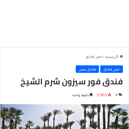
الرئيسية
/
حجز فنادق
حجز فنادق
فنادق مصر
فندق فور سيزون شرم الشيخ
0
3٬903
دقيقة واحدة