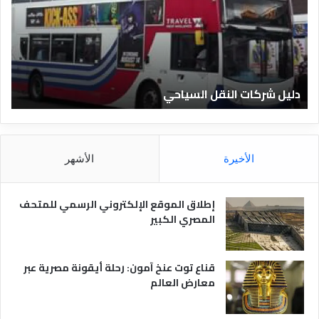
ل
ي
ا
ف
ل
ا
ف
ل
ن
ف
ا
ن
دليل الفنادق المصرية
ت
د
ا
ق
د
ا
ق
ل
و
م
ا
الأخيرة
الأشهر
ص
ن
ر
و
ي
ا
إطلاق الموقع الإلكتروني الرسمي للمتحف
ة
ع
المصري الكبير
ه
ا
قناع توت عنخ آمون: رحلة أيقونة مصرية عبر
معارض العالم