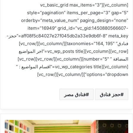
[vc_column][vc_basic_grid max_items=”3″
style=”pagination” items_per_page=”3″ gap=”5″
orderby=”meta_value_num” paging_design=”none”
item=”16949″ grid_id=”vc_gid:1450880566607-
aff08f5c84027e27f045db2a33e9db6f-8″ meta_key=”حجز-
فنادق” taxonomies=”164, 195″][/vc_column][/vc_row]
[vc_row][vc_column][vc_wp_posts title=”اخر المواضيع
المضافة ” number=”5″][/vc_column][/vc_row][vc_row]
[vc_column][vc_wp_categories title=”اقسام المواضيع : ”
options=”dropdown”][/vc_column][/vc_row]
حجز فنادق
فنادق مصر
ف
ن