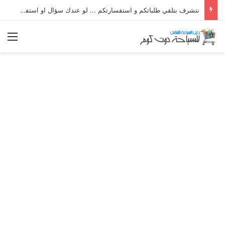
نتشرف بتلقي طلباتكم و استفسارتكم ... لو عندك سؤال او استفسار ماتدرددش فى طلب المساعدة
الق