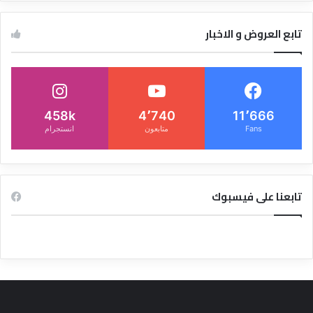
تابع العروض و الاخبار
458k
4٬740
11٬666
Fans
متابعون
انستجرام
تابعنا على فيسبوك