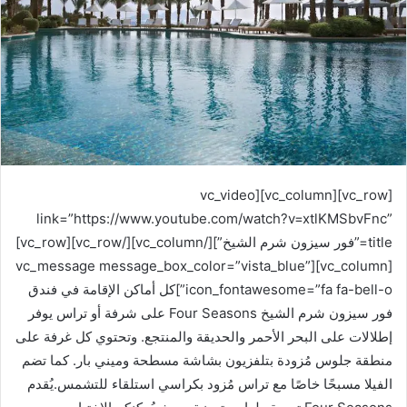
[vc_row][vc_column][vc_video
link=”https://www.youtube.com/watch?v=xtlKMSbvFnc”
title=”فور سيزون شرم الشيخ”][/vc_column][/vc_row][vc_row]
[vc_column][vc_message message_box_color=”vista_blue”
icon_fontawesome=”fa fa-bell-o”]كل أماكن الإقامة في فندق
فور سيزون شرم الشيخ Four Seasons على شرفة أو تراس يوفر
إطلالات على البحر الأحمر والحديقة والمنتجع. وتحتوي كل غرفة على
منطقة جلوس مُزودة بتلفزيون بشاشة مسطحة وميني بار. كما تضم
الفيلا مسبحًا خاصًا مع تراس مُزود بكراسي استلقاء للتشمس.يُقدم