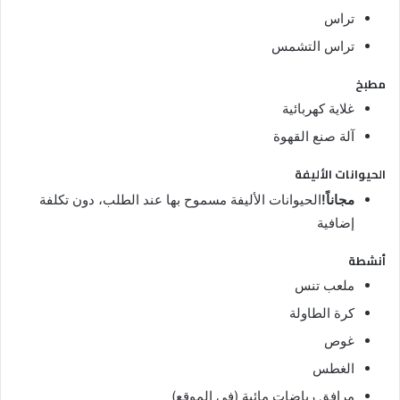
تراس
تراس التشمس
مطبخ
غلاية كهربائية
آلة صنع القهوة
الحيوانات الأليفة
مجاناً!
الحيوانات الأليفة مسموح بها عند الطلب، دون تكلفة
إضافية
أنشطة
ملعب تنس
كرة الطاولة
غوص
الغطس
مرافق رياضات مائية (في الموقع)