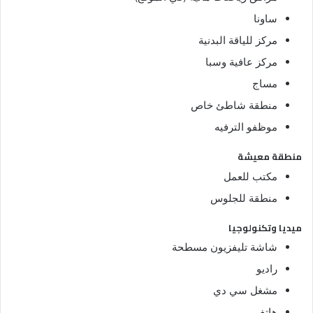
ساونا
مركز للياقة البدنية
مركز عافية وسبا
مساج
منطقة شاطئ خاص
موظفو الترفيه
منطقة معيشة
مكتب للعمل
منطقة للجلوس
ميديا وتكنولوجيا
شاشة تليفزيون مسطحة
راديو
مشغل سي دي
هاتف