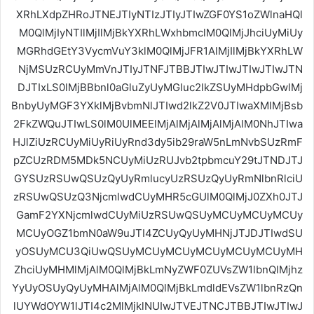
XRhLXdpZHRoJTNEJTIyNTIzJTIyJTIwZGF0YS1oZWlnaHQl
M0QlMjIyNTIlMjIlMjBkYXRhLWxhbmclM0QlMjJhciUyMiUy
MGRhdGEtY3VycmVuY3klM0QlMjJFR1AlMjIlMjBkYXRhLW
NjMSUzRCUyMmVnJTIyJTNFJTBBJTIwJTIwJTIwJTIwJTN
DJTIxLS0lMjBBbnl0aGluZyUyMGluc2lkZSUyMHdpbGwlMj
BnbyUyMGF3YXklMjBvbmNlJTIwd2lkZ2V0JTIwaXMlMjBsb
2FkZWQuJTIwLS0lM0UlMEElMjAlMjAlMjAlMjAlM0NhJTIwa
HJlZiUzRCUyMiUyRiUyRnd3dy5ib29raW5nLmNvbSUzRmF
pZCUzRDM5MDk5NCUyMiUzRUJvb2tpbmcuY29tJTNDJTJ
GYSUzRSUwQSUzQyUyRmlucyUzRSUzQyUyRmNlbnRlciU
zRSUwQSUzQ3NjcmlwdCUyMHR5cGUlM0QlMjJ0ZXh0JTJ
GamF2YXNjcmlwdCUyMiUzRSUwQSUyMCUyMCUyMCUy
MCUyOGZ1bmN0aW9uJTI4ZCUyQyUyMHNjJTJDJTIwdSU
yOSUyMCU3QiUwQSUyMCUyMCUyMCUyMCUyMCUyMH
ZhciUyMHMlMjAlM0QlMjBkLmNyZWF0ZUVsZW1lbnQlMjhz
YyUyOSUyQyUyMHAlMjAlM0QlMjBkLmdldEVsZW1lbnRzQn
lUYWdOYW1lJTI4c2MlMjklNUIwJTVEJTNCJTBBJTIwJTIwJ