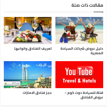
م
مقالات ذات صلة
ا
ل
ش
ي
خ
دليل عروض شركات السياحة
تعريف الفنادق وانواعها
المصرية
قناة للسياحة دوت كوم –
حجز فنادق الامارات
عروض الفنادق