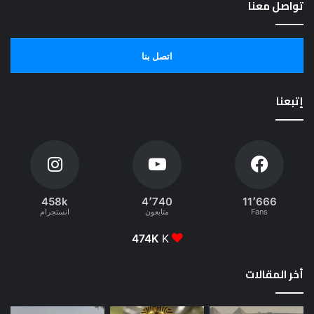
تواصل معنا
اتصل بنا
إتبعنا
458k
4٬740
11٬666
Fans
متابعون
انستجرام
474K
K
أخر المقالات