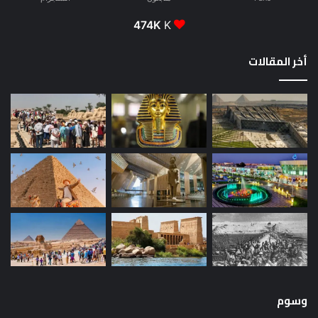
474K
K
أخر المقالات
وسوم