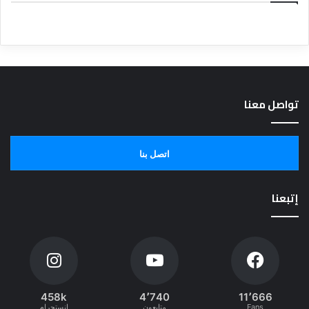
تواصل معنا
اتصل بنا
إتبعنا
458k
4٬740
11٬666
Fans
متابعون
انستجرام