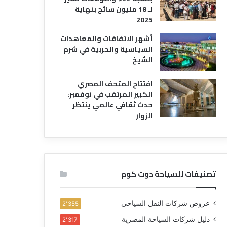
لـ 18 مليون سائح بنهاية
2025
أشهر الاتفاقات والمعاهدات
السياسية والحربية في شرم
الشيخ
افتتاح المتحف المصري
الكبير المرتقب في نوفمبر:
حدث ثقافي عالمي ينتظر
الزوار
تصنيفات للسياحة دوت كوم
عروض شركات النقل السياحي
2٬355
دليل شركات السياحة المصرية
2٬317