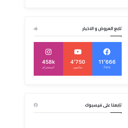
تابع العروض و الاخبار
458k
4٬750
11٬666
Fans
متابعون
انستجرام
تابعنا على فيسبوك