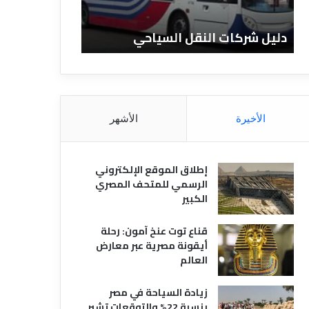
ا
ن
ت
ا
دليل شركات النقل السياحي
دليل الفنادق 
ا
د
ل
ق
ن
ا
ق
ل
ل
م
ا
ص
الأخيرة
الأشهر
ل
ر
س
ي
ي
ة
إطلاق الموقع الإلكتروني
ا
الرسمي للمتحف المصري
ح
الكبير
ي
قناع توت عنخ آمون: رحلة
أيقونة مصرية عبر معارض
العالم
زيادة السياحة في مصر
بنسبة 22% والتوقعات تشير