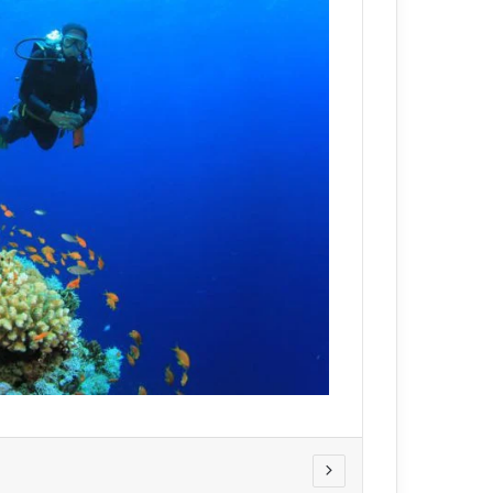
ي
قناة للسياحة دو
ا
الفنادق
ح
ة
د
و
ت
ك
و
م
–
ع
ر
و
ض
ا
ل
ف
ن
ا
د