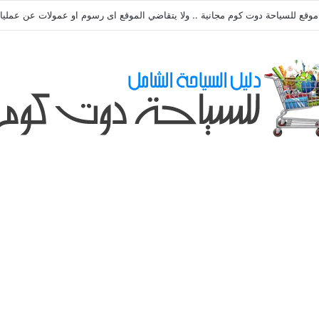
طلباتكم و استفسارتكم ... لو عندك سؤال او استفسار ماتدرددش فى طلب المسا