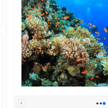
ا
ت كوم – عروض
ت
عروض شركات النقل السياحي
ا
ل
ن
ق
ل
ا
ل
س
ي
ا
ح
ي