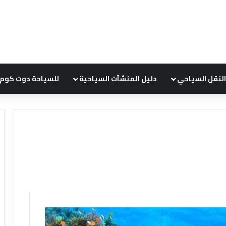
النقل السياحي
دليل المنشآت السياحية
للسياحة دوت كوم
ع
ر
و
ض
ش
ر
ك