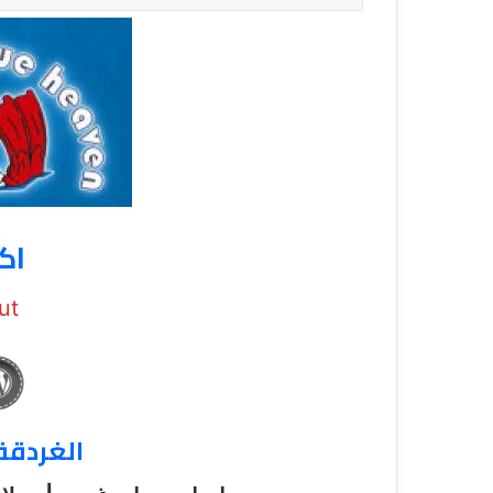
ق
اك
ut
الغردقة