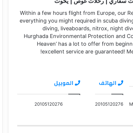
ات سفاري | رحلات غوص | يخوت
Within a few hours flight from Europe, our R
everything you might required in scuba diving 
diving, liveaboards, nitrox, night 
Hurghada Environmental Protection and Con
Heaven’ has a lot to offer from beginn
excellent service are guaranteed! Me
الهاتف
الموبيل
20105120276
20105120276
M