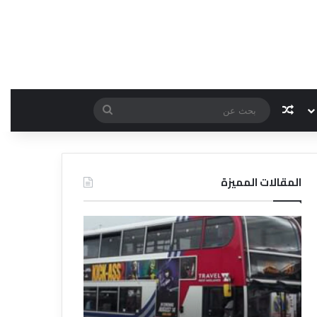
مقال عشوائي
بحث
عن
المقالات المميزة
د
د
ل
ل
ي
ي
ل
ل
ش
ا
ر
ل
ك
ف