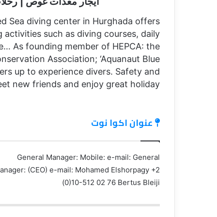
ايجار معدات غوص | رحل
ed Sea diving center in Hurghada offers
activities such as diving courses, daily
dive… As founding member of HEPCA: the
servation Association; ‘Aquanaut Blue
ers up to experience divers. Safety and
et new friends and enjoy great holiday!
عنوان اكوا نوت
General Manager: Mobile: e-mail: General
anager: (CEO) e-mail: Mohamed Elshorpagy +2
(0)10-512 02 76 Bertus Bleiji