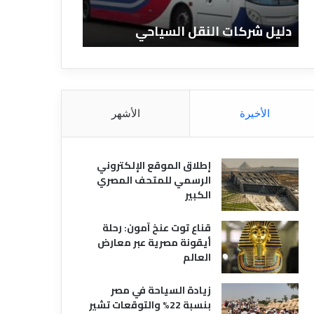
ا
ن
ت
ا
دليل شركات النقل السياحي
دليل الفنادق 
ا
د
ل
ق
ن
ا
ق
ل
ل
م
ا
ص
الأخيرة
الأشهر
ل
ر
س
ي
ي
ة
إطلاق الموقع الإلكتروني
ا
الرسمي للمتحف المصري
ح
الكبير
ي
قناع توت عنخ آمون: رحلة
أيقونة مصرية عبر معارض
العالم
زيادة السياحة في مصر
بنسبة 22% والتوقعات تشير