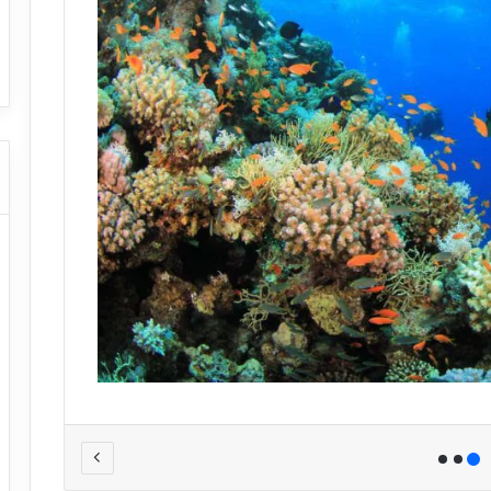
ا
ت كوم – عروض
ت
عروض شركات النقل السياحي
ا
ل
ن
ق
ل
ا
ل
س
ي
ا
ح
ي