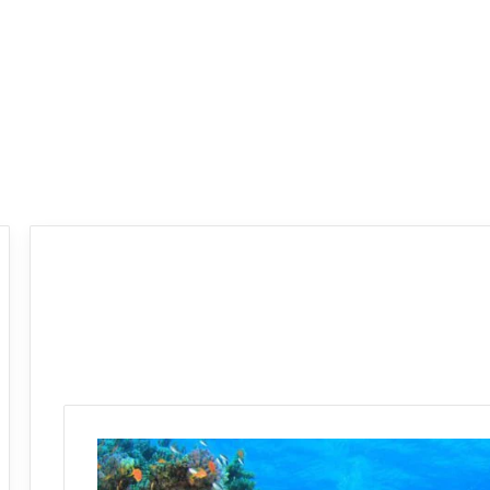
ع
ر
و
ض
ش
ر
ك