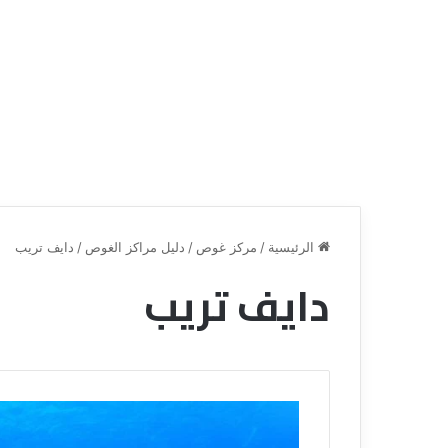
الرئيسية
/
مركز غوص
/
دليل مراكز الغوص
/
دايف تريب
دايف تريب
ق
ن
ا
ة
ل
ل
س