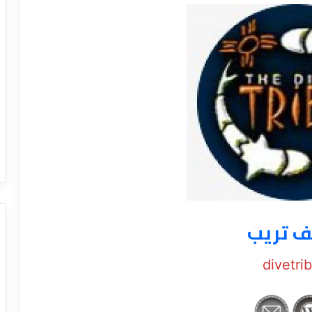
ف تريب
divetri