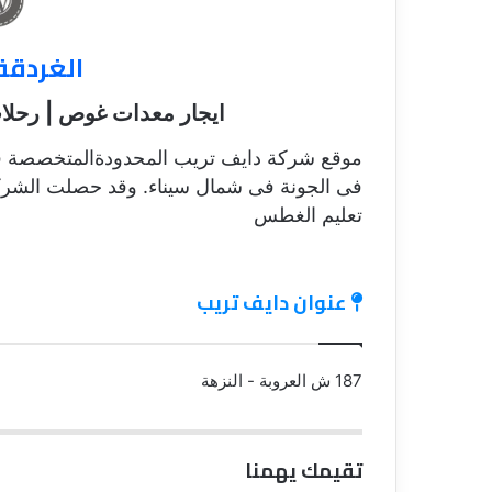
الغردقة
ايجار معدات غوص | رحل
موقع شركة دايف تريب المحدودةالمتخصصة فى
فى الجونة فى شمال سيناء. وقد حصلت الشركة 
تعليم الغطس
عنوان دايف تريب
187 ش العروبة - النزهة
تقيمك يهمنا