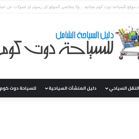
ي طلباتكم و استفسارتكم ... لو عندك سؤال او استفسار ماتدرددش فى طلب الم
النقل السياحي
دليل المنشآت السياحية
للسياحة دوت كوم