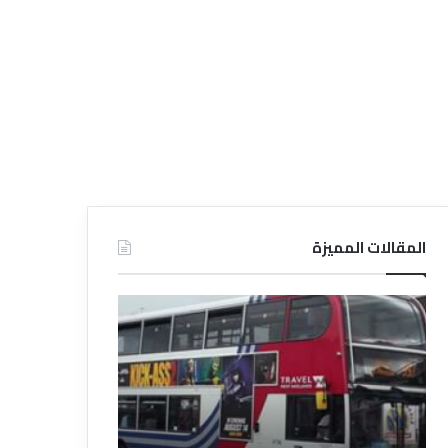
المقالات المميزة
د
د
ل
ل
ي
ي
ل
ل
ش
ا
ر
ل
ك
ف