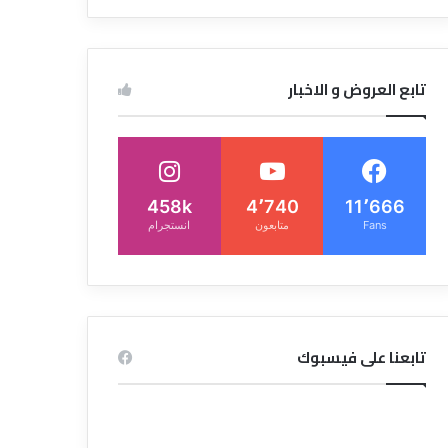
تابع العروض و الاخبار
458k
4٬740
11٬666
Fans
متابعون
انستجرام
تابعنا على فيسبوك