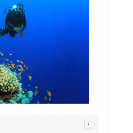
ي
قناة للسياحة دو
ا
الفنادق
ح
ة
د
و
ت
ك
و
م
–
ع
ر
و
ض
ا
ل
ف
ن
ا
د
ق