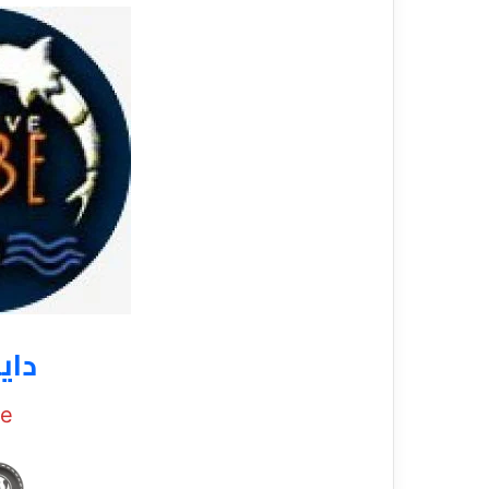
داي
be