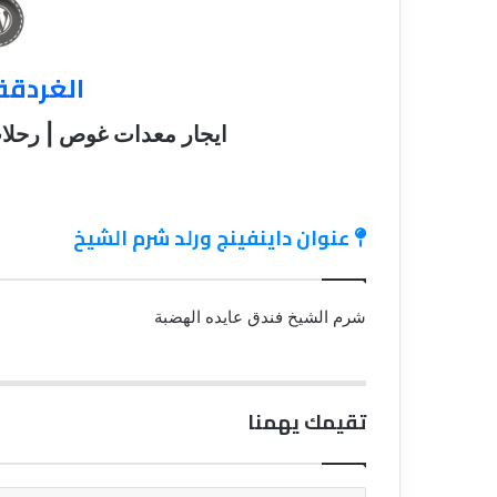
الغردقة
ايجار معدات غوص | رحل
عنوان داينفينج ورلد شرم الشيخ
شرم الشيخ فندق عايده الهضبة
تقيمك يهمنا