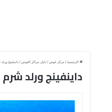
الرئيسية
/
مركز غوص
/
دليل مراكز الغوص
/
داينفينج ورلد
داينفينج ورلد شرم 
ق
ن
ا
ة
ل
ل
س