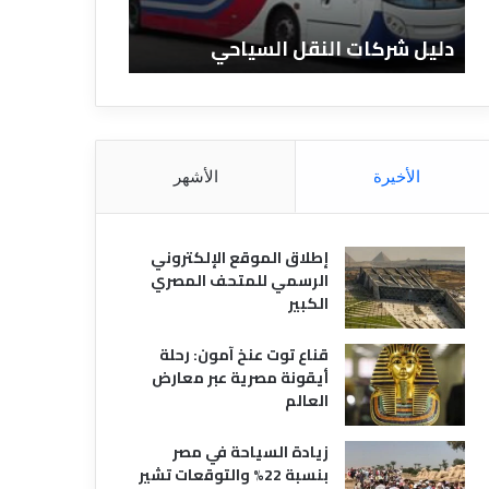
ا
ن
ت
ا
دليل شركات النقل السياحي
دليل الفنادق 
ا
د
ل
ق
ن
ا
ق
ل
ل
م
ا
ص
الأخيرة
الأشهر
ل
ر
س
ي
ي
ة
إطلاق الموقع الإلكتروني
ا
الرسمي للمتحف المصري
ح
الكبير
ي
قناع توت عنخ آمون: رحلة
أيقونة مصرية عبر معارض
العالم
زيادة السياحة في مصر
بنسبة 22% والتوقعات تشير