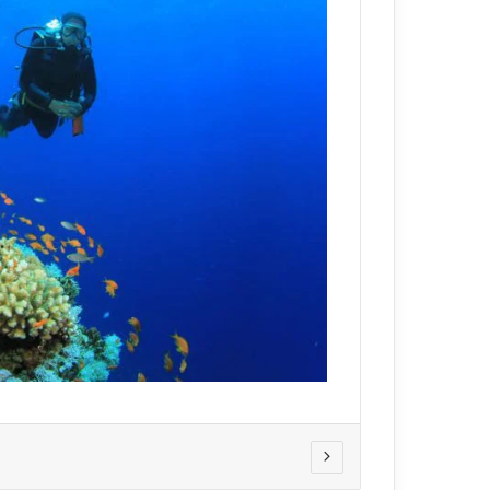
ي
قناة للسياحة دو
ا
الفنادق
ح
ة
د
و
ت
ك
و
م
–
ع
ر
و
ض
ا
ل
ف
ن
ا
د
ق