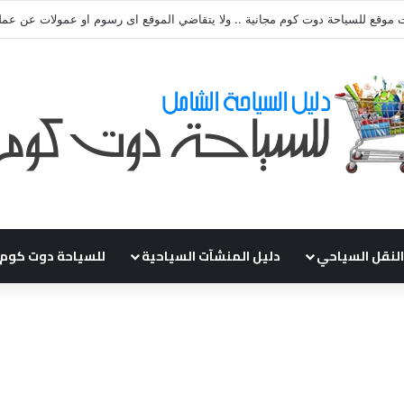
ي طلباتكم و استفسارتكم ... لو عندك سؤال او استفسار ماتدرددش فى طلب الم
النقل السياحي
دليل المنشآت السياحية
للسياحة دوت كوم