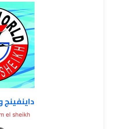
داينفينج و
m el sheikh