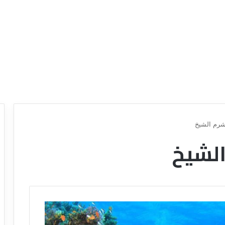
 شرم الشيخ
الشيخ
ع
ر
و
ض
ش
ر
ك