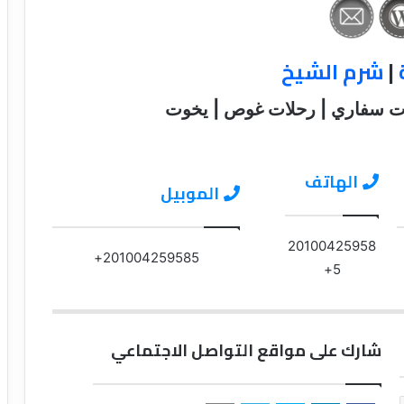
|
شرم الشيخ
ات سفاري | رحلات غوص | يخوت
الهاتف
الموبيل
20100425958
201004259585+
5+
شارك على مواقع التواصل الاجتماعي