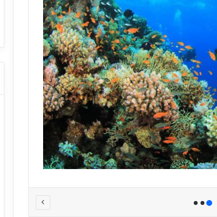
ا
ت كوم – عروض
ت
عروض شركات النقل السياحي
ا
ل
ن
ق
ل
ا
ل
س
ي
ا
ح
ي