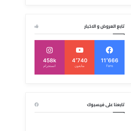
تابع العروض و الاخبار
458k
4٬740
11٬666
Fans
متابعون
انستجرام
تابعنا على فيسبوك