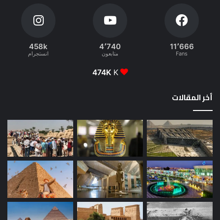
458k
4٬740
11٬666
Fans
متابعون
انستجرام
474K
K
أخر المقالات