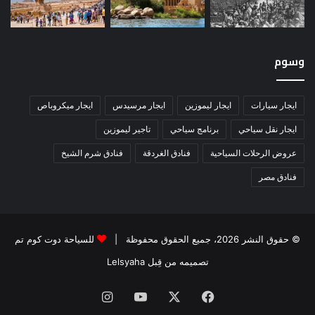
وسوم
ايجار سيارات
ايجار ليموزين
ايجار مرسيدس
ايجار ميكروباص
ايجار نقل سياحي
برنامج سياحي
تاجير ليموزين
عروض الرحلات السياحية
فنادق الغردقة
فنادق شرم الشيخ
فنادق مصر
© حقوق النشر 2026، جميع الحقوق محفوظة |
للسياحة دوت كوم تم
تصميمه من قِبل Lelsyaha
فيسبوك
‫X
‫YouTube
انستقرام