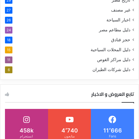
29
غير مصنف
27
اخبار السياحة
26
دليل مطاعم مصر
24
حجز فنادق
18
دليل المحلات السياحية
15
دليل مراكز الغوص
11
دليل شركات الطيران
6
تابع العروض و الاخبار
458k
4٬740
11٬666
Fans
متابعون
انستجرام