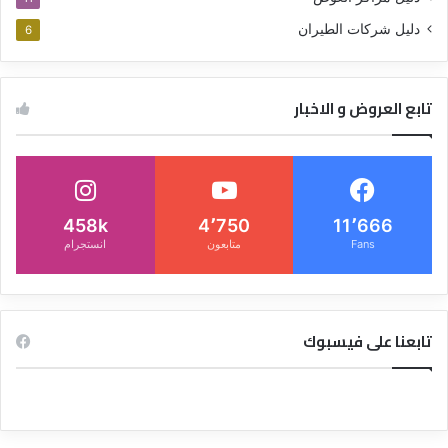
دليل شركات الطيران
6
تابع العروض و الاخبار
458k
4٬750
11٬666
Fans
متابعون
انستجرام
تابعنا على فيسبوك