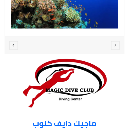
ماجيك دايف كلوب