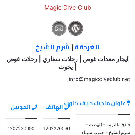
Magic Dive Club
الغردقة
|
شرم الشيخ
ايجار معدات غوص | رحلات سفاري | رحلات غوص
| يخوت
info@magicdiveclub.net
عنوان ماجيك دايف كلوب
الهاتف
الموبيل
فندق باليرمو - الهضبة -
1202220090
1202220090
شرم الشيخ - جنوب سيناء