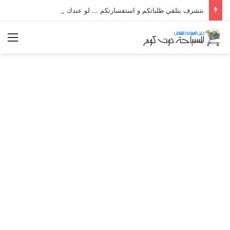
نتشرف بتلقي طلباتكم و استفسارتكم ... لو عندك سؤال او استفسار ماتدرددش فى طلب المساعدة
الق