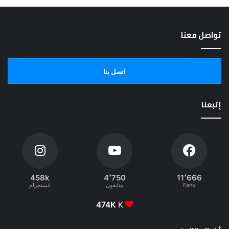
تواصل معنا
اتصل بنا
إتبعنا
458k
4٬750
11٬666
Fans
متابعون
انستجرام
474K
K