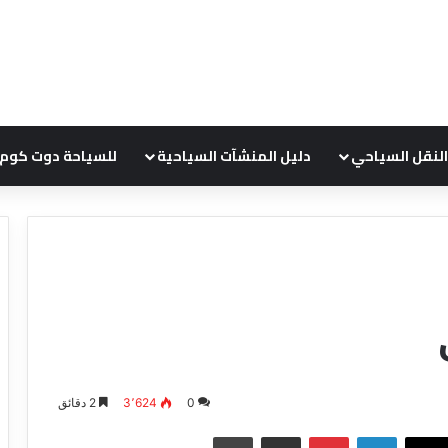
النقل السياحي
دليل المنشآت السياحية
للسياحة دوت كوم
د
ل
ي
ل
ش
0
3٬624
2 دقائق
ر
لينكدإن
بينتيريست
مشاركة عبر البريد
طباعة
ك