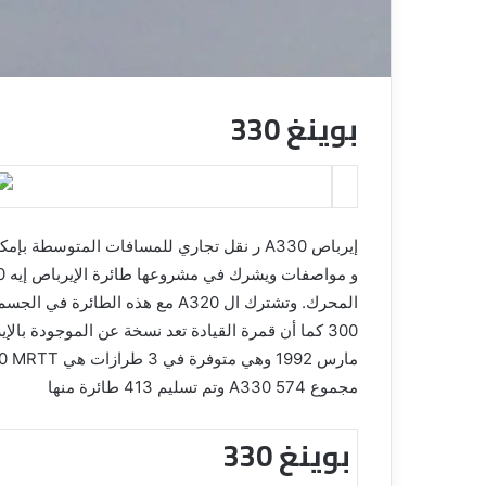
ق
بوينغ 330
إيرباص A330 ر نقل تجاري للمسافات المتوسط
المحرك. وتشترك ال A320 مع هذه ال
مجموع 574 A330 وتم تسليم 413 طائرة منها
بوينغ 330