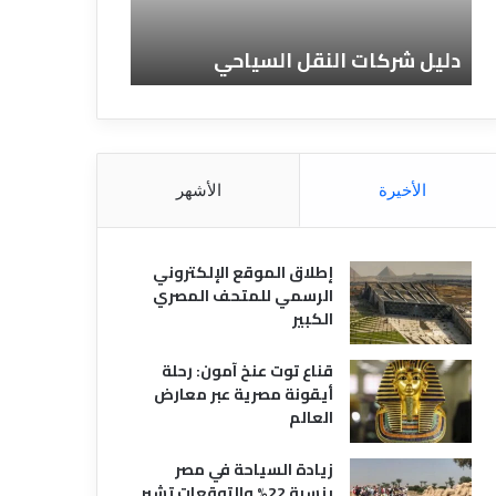
ن
ف
ا
ن
دليل الفنادق المصرية
تعريف 
د
ا
ق
د
ا
ق
ل
و
م
ا
ص
ن
الأخيرة
الأشهر
ر
و
ي
ا
ة
ع
إطلاق الموقع الإلكتروني
ه
الرسمي للمتحف المصري
ا
الكبير
قناع توت عنخ آمون: رحلة
أيقونة مصرية عبر معارض
العالم
زيادة السياحة في مصر
بنسبة 22% والتوقعات تشير