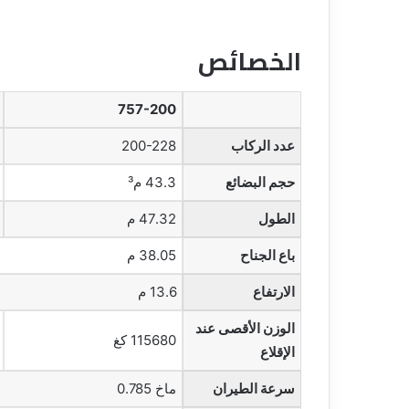
الخصائص
757-200
عدد الركاب
200-228
حجم البضائع
43.3 م³
الطول
47.32 م
باع الجناح
38.05 م
الارتفاع
13.6 م
الوزن الأقصى عند
115680 كغ
الإقلاع
سرعة الطيران
ماخ 0.785