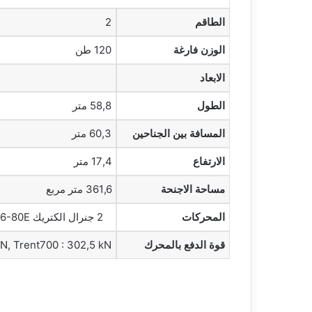
الطاقم
2
الوزن فارغة
120 طن
الابعاد
الطول
58,8 متر
المسافة بين الجناحين
60,3 متر
الارتفاع
17,4 متر
مساحة الاجنحة
361,6 متر مربع
المحركات
2 جنرال الكتريك CF6-80E، برات وويتني PW4000 أو رولز رويس ترينت 700
قوة الدفع بالمحرك
N, Trent700 : 302,5 kN