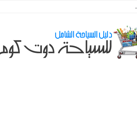
ي طلباتكم و استفسارتكم ... لو عندك سؤال او استفسار ماتدرددش فى طلب الم