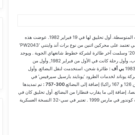
طائرة مدنية من إنتاج شركة بوينغ للمسافات المتوسطة. أول تحليق لها في 19 فبراير 1982. عوضت هذه
الطائرة نوع بوينغ 727 ، وكجل طائرات بوينغ الأخرى فهي تعتمد على محركين اثنين من نوع برات آند وايتني ‘PW2043’
. تم الاستغناء عن صنع هذه الطائرة في 28 ديسمبر 2005’ وسلمت آخر طائرة لشركة خطوط شانغهاي الجوية . ويوجد
صممت لنقل الركاب، وأول رحلة كانت في الأول من فبراير 1982, وأول من
طائرة شحن، استخدمت لنقل البضائع. وأول
كة يوناتد لخدمات الطرود ‘يونايتد بارسيل سيرفيس’ في
ائع.
300-757 :
تم تمديدها
 مترا، مما سمح بزيادة عدد الركاب إلى 30 شخصا، إضافة إلى ما يقارب قنطارا من البضائع. أول تحليق كان في
2 أغسطس 1998 ، وأول من استعملها الشركة الألمانية كوندور في مارس 1999 . تعتبر في سي-32 النسخة العسكرية