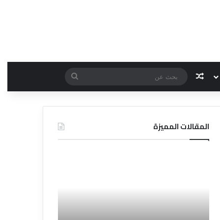
مقال عشوائي
بحث
عن
المقالات المميزة
د
ت
ل
ع
ي
ر
ل
ي
ا
ف
ل
ا
ف
ل