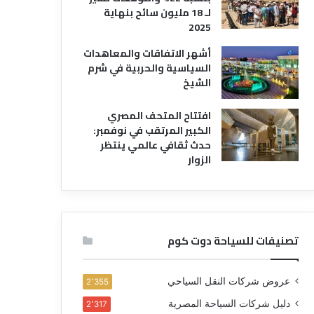
لـ 18 مليون سائح بنهاية
2025
أشهر الاتفاقات والمعاهدات
السياسية والحربية في شرم
الشيخ
افتتاح المتحف المصري
الكبير المرتقب في نوفمبر:
حدث ثقافي عالمي ينتظر
الزوار
تصنيفات للسياحة دوت كوم
عروض شركات النقل السياحي
2٬355
دليل شركات السياحة المصرية
2٬317