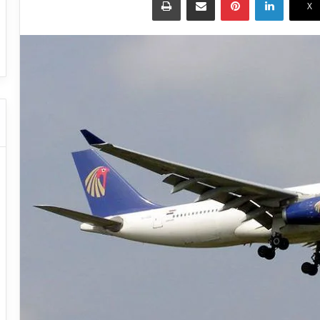
‫X
ا
ت
ات النقل السياحي
دليل شركات النقل السياحي
ا
ل
ن
ق
ل
ا
ل
س
ي
ا
ح
ي