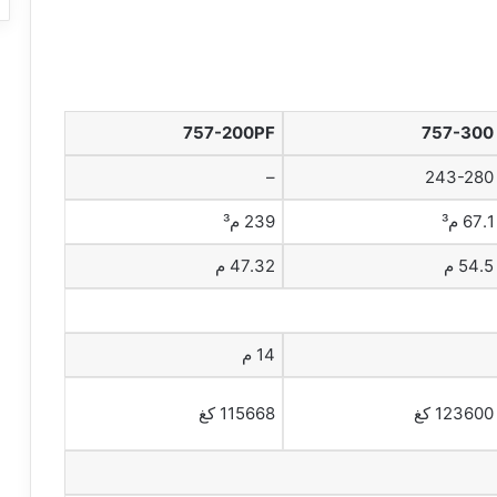
757-200PF
757-300
–
243-280
67.1 م³
239 م³
54.5 م
47.32 م
14 م
123600 كغ
115668 كغ