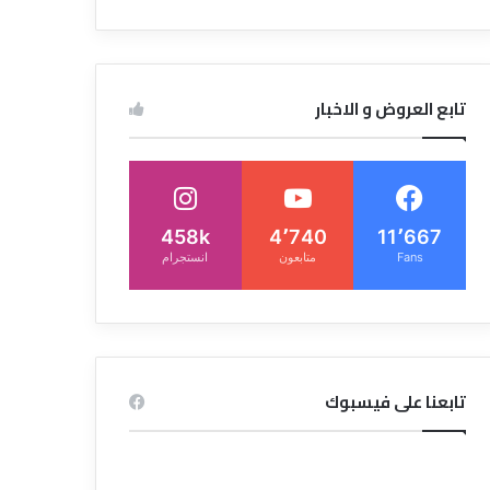
تابع العروض و الاخبار
458k
4٬740
11٬667
Fans
متابعون
انستجرام
تابعنا على فيسبوك