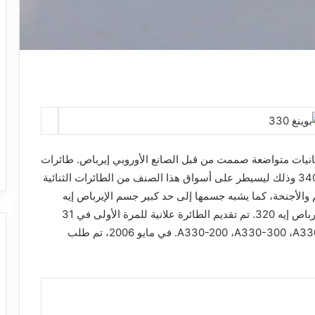
ة بإمكانيات متواضعة صممت من قبل الصانع الأوروبي إيرباص. طائرات
و مواصفات ويشرك في مشروعها طائرة الإيرباص إيه 340 وذلك ليسيطر على أسواق هذا الصنف من الطائرات الثنائية
طائرة في الجسم والأجنحة، كما يشبه جسمها إلى حد كبير جسم الإيرباص إيه
300 كما أن قمرة القيادة تعد نسخة عن الموجودة بالإيرباص إيه 320. تم تقديم الطائرة علانية للمرة الأولى في 31
مارس 1992 وهي متوفرة في 3 طرازات هي A330-200 ،A330-300 ،A330 MRTT. في مايو 2006، تم طلب