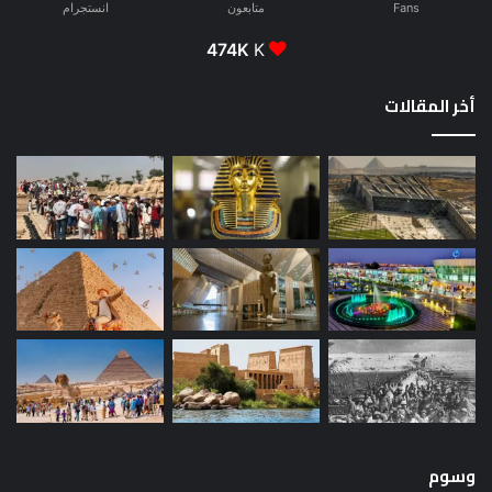
Fans
متابعون
انستجرام
474K
K
أخر المقالات
وسوم