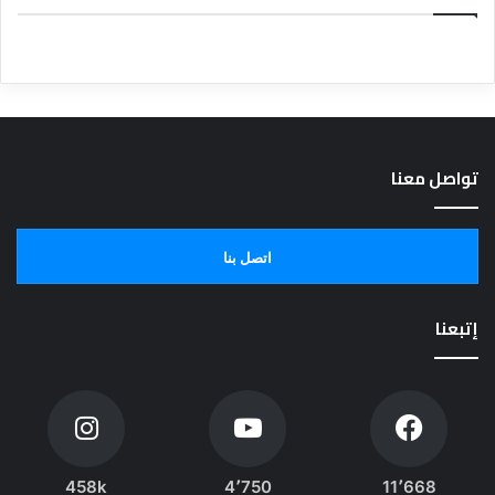
تواصل معنا
اتصل بنا
إتبعنا
458k
4٬750
11٬668