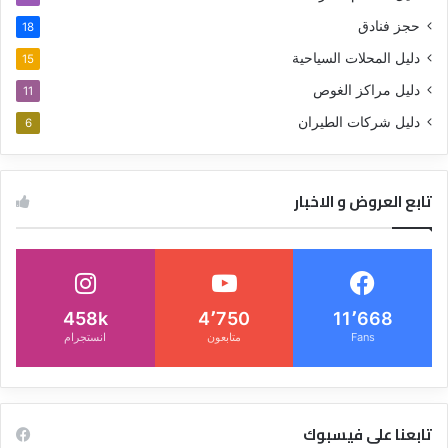
حجز فنادق
18
دليل المحلات السياحية
15
دليل مراكز الغوص
11
دليل شركات الطيران
6
تابع العروض و الاخبار
458k
4٬750
11٬668
Fans
متابعون
انستجرام
تابعنا على فيسبوك