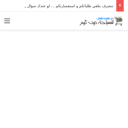
نتشرف بتلقي طلباتكم و استفسارتكم ... لو عندك سؤال او استفسار ماتدرددش فى طلب المساعدة
الق