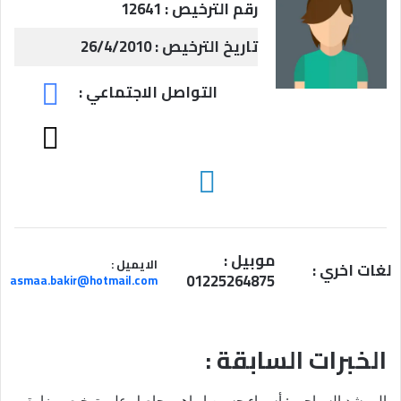
رقم الترخيص : 12641
تاريخ الترخيص : 26/4/2010
F
التواصل الاجتماعي :
a
c
T
e
w
b
i
l
o
t
i
o
t
n
k
e
k
موبيل :
r
e
الايميل :
لغات اخري :
01225264875
asmaa.bakir@hotmail.com
d
i
n
الخبرات السابقة :
المرشد السياحي : أسماء حسين ابراهيم حاصل على ترخيص وزارة