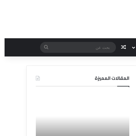
مقال عشوائي
بحث
عن
المقالات المميزة
د
د
ل
ل
ي
ي
ل
ل
ش
ا
ر
ل
ك
ف