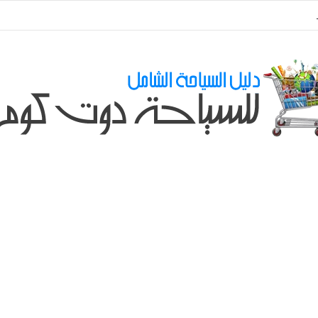
طلباتكم و استفسارتكم ... لو عندك سؤال او استفسار ماتدرددش فى طلب المسا