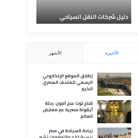
ا
ن
ت
ا
دليل شركات النقل السياحي
دليل الفنادق 
ا
د
ل
ق
ن
ا
ق
ل
ل
م
ا
ص
الأخيرة
الأشهر
ل
ر
س
ي
ي
ة
إطلاق الموقع الإلكتروني
ا
الرسمي للمتحف المصري
ح
الكبير
ي
قناع توت عنخ آمون: رحلة
أيقونة مصرية عبر معارض
العالم
زيادة السياحة في مصر
بنسبة 22% والتوقعات تشير