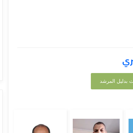
ري
 بدليل المرشد