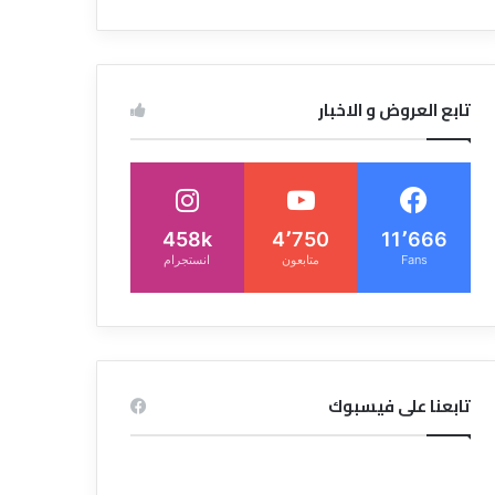
تابع العروض و الاخبار
458k
4٬750
11٬666
Fans
متابعون
انستجرام
تابعنا على فيسبوك