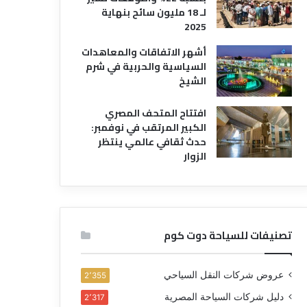
لـ 18 مليون سائح بنهاية
2025
أشهر الاتفاقات والمعاهدات
السياسية والحربية في شرم
الشيخ
افتتاح المتحف المصري
الكبير المرتقب في نوفمبر:
حدث ثقافي عالمي ينتظر
الزوار
تصنيفات للسياحة دوت كوم
عروض شركات النقل السياحي
2٬355
دليل شركات السياحة المصرية
2٬317