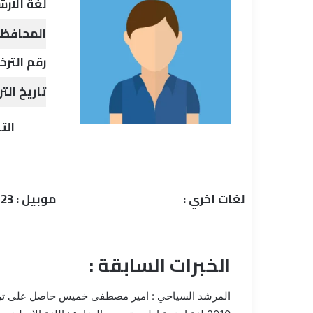
لغة الارش
ي
قناة للسياحة دو
ا
المحافظة
الفنادق
ح
ة
رقم الترخ
د
و
تاريخ الترخي
ت
ك
الت
و
م
–
ع
ر
لغات اخري :
موبيل : 0108004123
و
ض
ا
ل
الخبرات السابقة :
ف
ن
ا
المرشد السياحي : امير مصطفى خميس حاصل على ترخيص
د