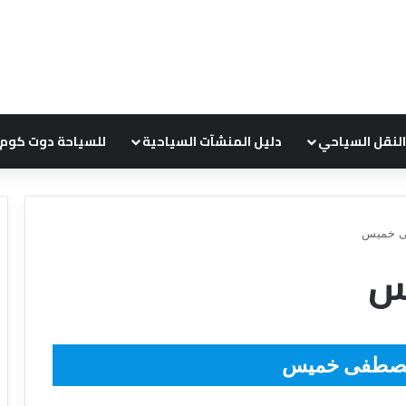
النقل السياحي
دليل المنشآت السياحية
للسياحة دوت كوم
ى خميس
س
ع
ر
و
ض
مصطفى خميس
ش
ر
ك