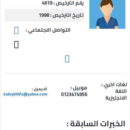
رقم الترخيص : 4619
تاريخ الترخيص : 1998
F
التواصل الاجتماعي :
a
c
T
e
w
b
i
l
o
t
i
o
t
n
k
e
k
لغات اخري :
r
e
موبيل :
الايميل :
اللغة
d
0123474956
Sabrykhlifa@yahoo.com
الانجليزية
i
n
الخبرات السابقة :