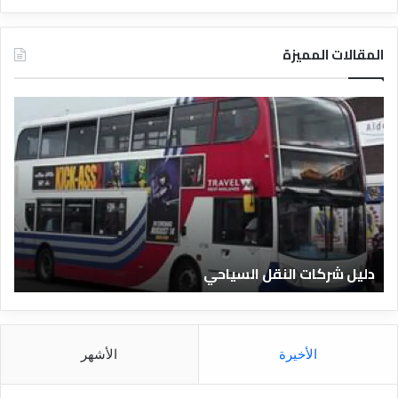
المقالات المميزة
د
ل
ي
ل
ا
ل
ف
ن
ا
دليل الفنادق المصرية
د
ق
ا
ل
م
الأخيرة
الأشهر
ص
ر