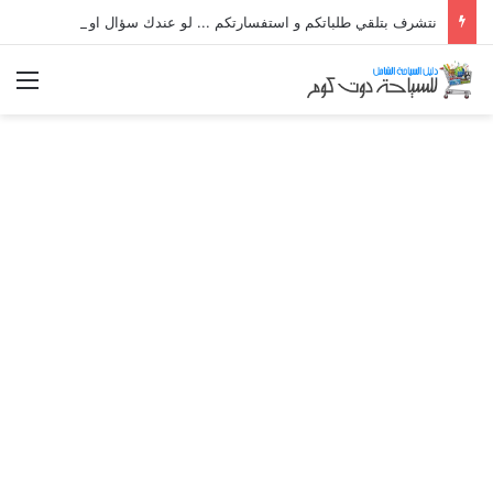
نتشرف بتلقي طلباتكم و استفسارتكم ... لو عندك سؤال او استفسار ماتدرددش فى طلب المساعدة
الق