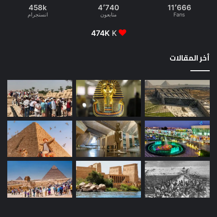
458k
4٬740
11٬666
Fans
متابعون
انستجرام
474K
K
أخر المقالات