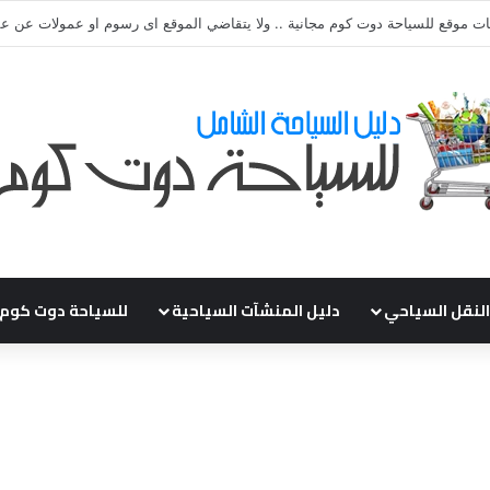
قي طلباتكم و استفسارتكم ... لو عندك سؤال او استفسار ماتدرددش فى طلب ال
النقل السياحي
دليل المنشآت السياحية
للسياحة دوت كوم