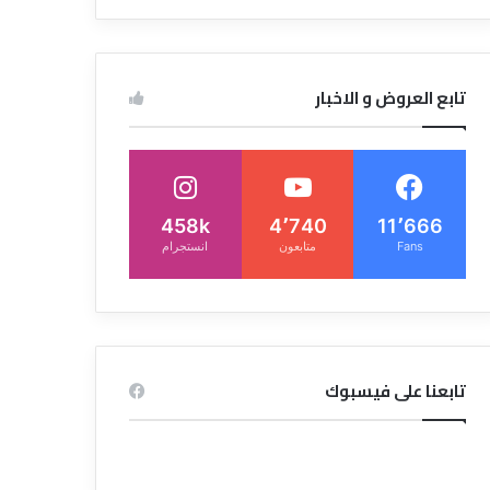
تابع العروض و الاخبار
458k
4٬740
11٬666
Fans
متابعون
انستجرام
تابعنا على فيسبوك