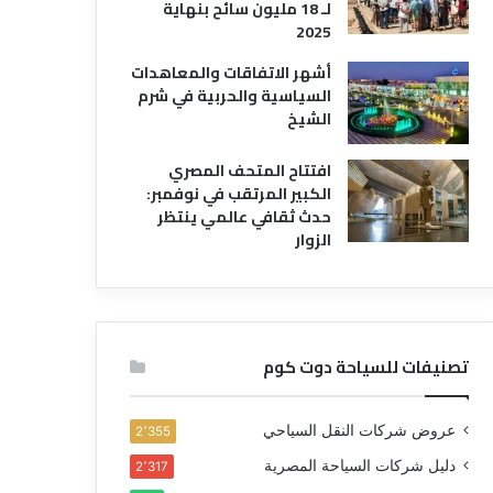
لـ 18 مليون سائح بنهاية
2025
أشهر الاتفاقات والمعاهدات
السياسية والحربية في شرم
الشيخ
افتتاح المتحف المصري
الكبير المرتقب في نوفمبر:
حدث ثقافي عالمي ينتظر
الزوار
تصنيفات للسياحة دوت كوم
عروض شركات النقل السياحي
2٬355
دليل شركات السياحة المصرية
2٬317