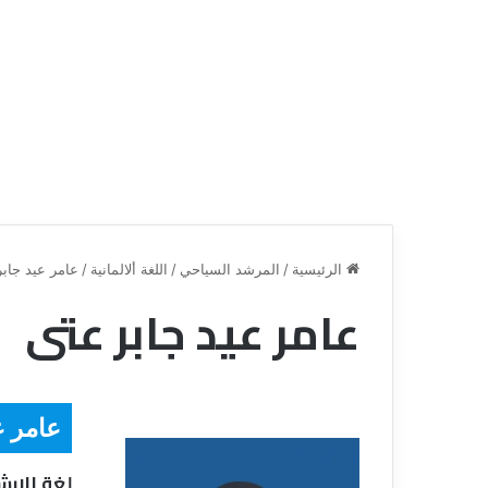
الرئيسية
/
المرشد السياحي
/
اللغة ألالمانية
/
عامر عيد جاب
عامر عيد جابر عتى
ق
ن
ا
ة
عامر ع
ل
ل
س
لغة الارش