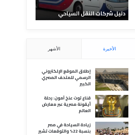
ا
ن
ت
ا
دليل شركات النقل السياحي
دليل الفنادق 
ا
د
ل
ق
ن
ا
ق
ل
ل
م
ا
ص
الأخيرة
الأشهر
ل
ر
س
ي
ي
ة
إطلاق الموقع الإلكتروني
ا
الرسمي للمتحف المصري
ح
الكبير
ي
قناع توت عنخ آمون: رحلة
أيقونة مصرية عبر معارض
العالم
زيادة السياحة في مصر
بنسبة 22% والتوقعات تشير