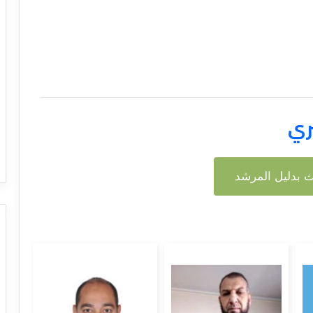
ري
 بدليل المرشد