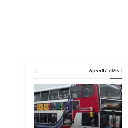
المقالات المميزة
د
د
ل
ل
ي
ي
ل
ل
ش
ا
ر
ل
ك
ف