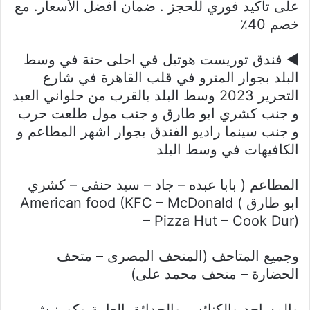
على تأكيد فوري للحجز . ضمان أفضل الأسعار. مع
خصم 40٪
◀ فندق توريست هوتيل في احلى حتة في وسط
البلد بجوار المترو في قلب القاهرة في شارع
التحرير 2023 وسط البلد بالقرب من حلواني العبد
و جنب كشري ابو طارق و جنب مول طلعت حرب
و جنب سينما راديو الفندق بجوار اشهر المطاعم و
الكافيهات في وسط البلد
المطاعم ( بابا عبده – جاد – سيد حنفى – كشري
ابو طارق ) American food (KFC – McDonald
– Pizza Hut – Cook Dur)
وجميع المتاحف (المتحف المصرى – متحف
الحضارة – متحف محمد على)
والمساجد والكنائس والحدائق العامة وكورنيش