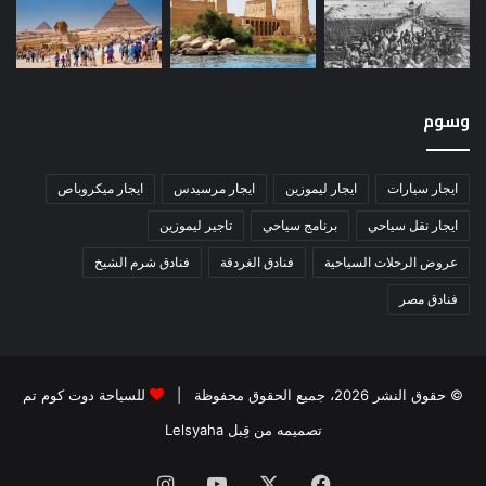
وسوم
ايجار سيارات
ايجار ليموزين
ايجار مرسيدس
ايجار ميكروباص
ايجار نقل سياحي
برنامج سياحي
تاجير ليموزين
عروض الرحلات السياحية
فنادق الغردقة
فنادق شرم الشيخ
فنادق مصر
© حقوق النشر 2026، جميع الحقوق محفوظة |
للسياحة دوت كوم تم
تصميمه من قِبل Lelsyaha
فيسبوك
‫X
‫YouTube
انستقرام