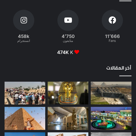
458k
4٬750
11٬666
Fans
متابعون
انستجرام
474K
K
أخر المقالات