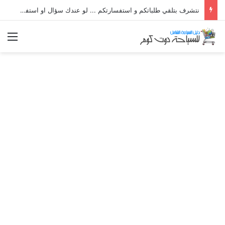
نتشرف بتلقي طلباتكم و استفسارتكم ... لو عندك سؤال او استفسار ماتدرددش فى طلب المساعدة
الق