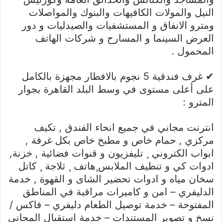
النيل والمولات الكافيهات والبنوك والمواصلات
ومترو الانفاق و المستشفيات والصيدليات و دور
العرض السينما و المسارح و شركات الهاتف
المحمول .
✔ غرف فندقية 5 نجوم بالافطار مجهزة بالكامل
على أعلى مستوى في وسط البلد القاهرة بجوار
المترو :
انترنت مجاني في جميع انحاء الفندق , تكيف
مركزي , حمام خاص و مطبخ خاص بكل غرفة ,
ابواب الكتروني ¸ تليفزيون و قنوات فضائية , خزنة,
ادوات كي و تنظيف الملابس¸هاتف ¸ ثلاجة ¸ كاتل
سخان مياه و ادوات تحضير الشاى و القهوة , خدمة
الدليفري – امن و كاميرات مراقبة في المناطق
المفتوحة – خدمة توصيل الطعام دليفري – فاكس /
نسخ و تصوير المستندات – خدمة استقبال المجاني