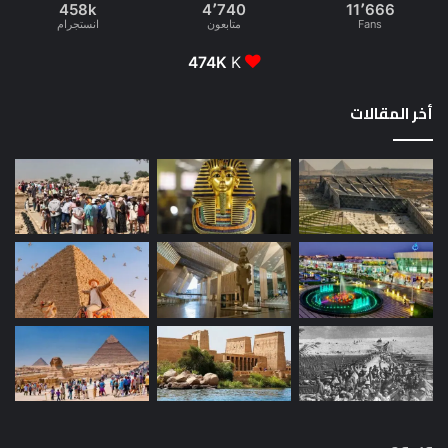
458k
4٬740
11٬666
Fans
متابعون
انستجرام
474K
K
أخر المقالات