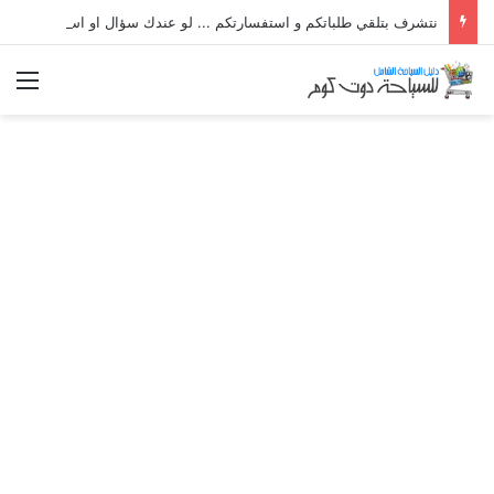
نتشرف بتلقي طلباتكم و استفسارتكم ... لو عندك سؤال او استفسار ماتدرددش فى طلب المساعدة
الق