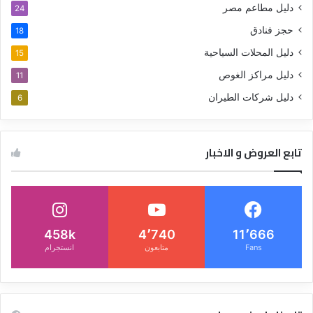
دليل مطاعم مصر
24
حجز فنادق
18
دليل المحلات السياحية
15
دليل مراكز الغوص
11
دليل شركات الطيران
6
تابع العروض و الاخبار
458k
4٬740
11٬666
Fans
متابعون
انستجرام