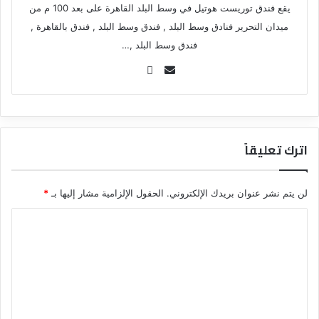
يقع فندق توريست هوتيل في وسط البلد القاهرة على بعد 100 م من
ميدان التحرير فنادق وسط البلد , فندق وسط البلد , فندق بالقاهرة ,
فندق وسط البلد ,…
Se
nd
an
em
ail
اترك تعليقاً
لن يتم نشر عنوان بريدك الإلكتروني.
الحقول الإلزامية مشار إليها بـ
*
ا
ل
ت
ع
ل