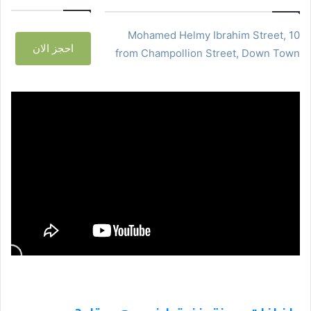
10 Mohamed Helmy Ibrahim Street,
احجز الان
from Champollion Street, Down Town