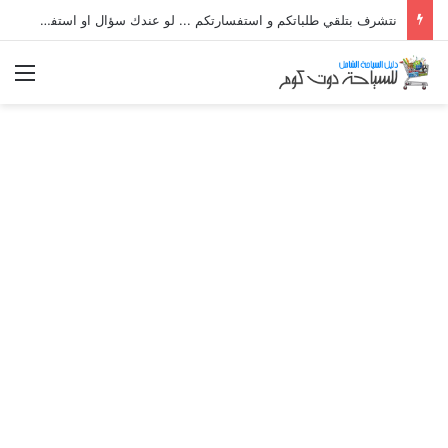
نتشرف بتلقي طلباتكم و استفسارتكم ... لو عندك سؤال او استفسار ماتدرددش فى طلب المساعدة
الق