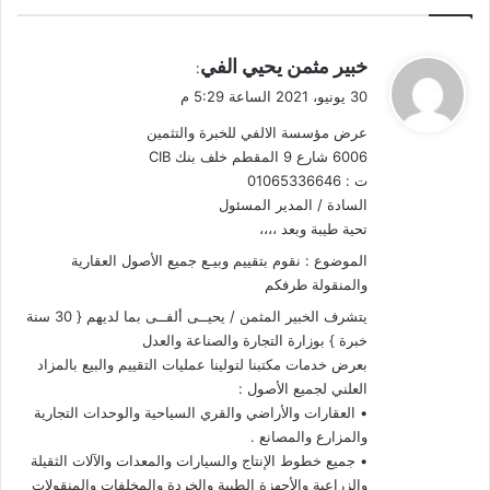
ي
خبير مثمن يحيي الفي
:
ق
30 يونيو، 2021 الساعة 5:29 م
و
عرض مؤسسة الالفي للخبرة والتثمين
ل
6006 شارع 9 المقطم خلف بنك CIB
ت : 01065336646
السادة / المدير المسئول
تحية طيبة وبعد ،،،،
الموضوع : نقوم بتقييم وبيـع جميع الأصول العقارية
والمنقولة طرفكم
يتشرف الخبير المثمن / يحيــى ألفــى بما لديهم { 30 سنة
خبرة } بوزارة التجارة والصناعة والعدل
بعرض خدمات مكتبنا لتولينا عمليات التقييم والبيع بالمزاد
العلني لجميع الأصول :
• العقارات والأراضي والقري السياحية والوحدات التجارية
والمزارع والمصانع .
• جميع خطوط الإنتاج والسيارات والمعدات والآلات الثقيلة
والزراعية والأجهزة الطبية والخردة والمخلفات والمنقولات