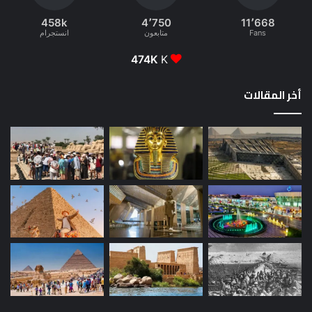
458k
4٬750
11٬668
Fans
متابعون
انستجرام
474K
K
أخر المقالات