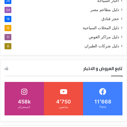
اخبار السياحة
26
دليل مطاعم مصر
24
حجز فنادق
18
دليل المحلات السياحية
15
دليل مراكز الغوص
11
دليل شركات الطيران
6
تابع العروض و الاخبار
458k
4٬750
11٬668
Fans
متابعون
انستجرام