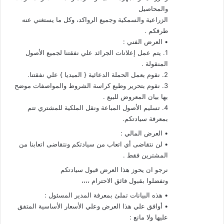
والمحاصيل
الزراعية والسمكية وجميع الرواكد، وكل ما يستغني عنه
طرفكم .
• العرض الفني :
1. يتم عمل إعلانات الجرائد علي نفقتنا لجميع الأصول
المنقولة .
2. نقوم بعمل الحملة الدعائية { الميديا } علي نفقتنا.
3. نقوم بتحرير وطبع كراسة الشروط والمواصفات موضح
بها بيان المعروض للبيع .
4. تسليم الأصول المباعة ونقل الملكية للمشتري تتم
بمعرفة سيادتكم.
• العرض المالي :
• لن نتقاضى أي اتعاب من سيادتكم ونتقاضى اتعابنا من
المشترين فقط .
نرجو ان يحوز هذا العرض قبول سيادتكم
وتفضلوا بقبول فائق الاحترام ،،،،
• هذه البيانات تملئ بمعرفة المدير المسئول :
• أوافق علي هذا العرض وعلي الأسعار الأساسية المتفق
عليها ولا مانع :