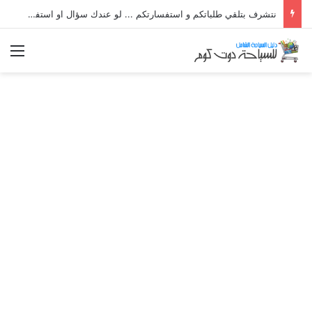
نتشرف بتلقي طلباتكم و استفسارتكم ... لو عندك سؤال او استفسار ماتدرددش فى طلب المساعدة
الق