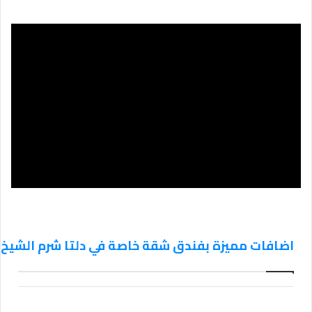
اضافات مميزة بفندق شقة خاصة في دلتا شرم الشيخ