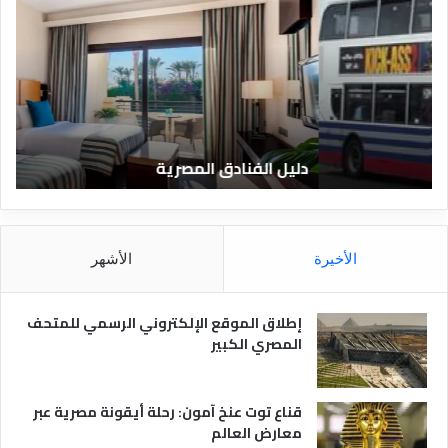
ل
ع
ي
ر
ل
ي
ا
ف
ل
ا
ف
ل
ن
ف
ا
ن
دليل الفنادق المصرية
ت
د
ا
ق
د
ا
ق
ل
و
م
ا
الأخيرة
الأشهر
ص
ن
ر
و
ي
ا
إطلاق الموقع الإلكتروني الرسمي للمتحف
ة
ع
المصري الكبير
ه
ا
قناع توت عنخ آمون: رحلة أيقونة مصرية عبر
معارض العالم