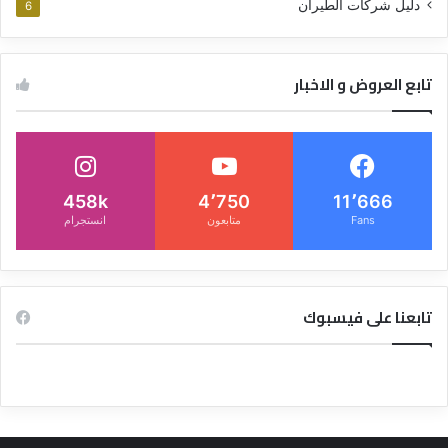
دليل شركات الطيران
6
تابع العروض و الاخبار
458k
4٬750
11٬666
Fans
متابعون
انستجرام
تابعنا على فيسبوك