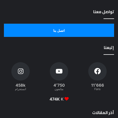
تواصل معنا
اتصل بنا
إتبعنا
458k
4٬750
11٬666
Fans
متابعون
انستجرام
474K
K
أخر المقالات