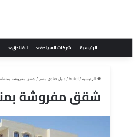
الرئيسية
شركات السياحة
الفنادق
الرئيسية
/
hotel
/
دليل فنادق مصر
/
شقق مفروشة بمنطقة ا
شقق مفروشة بمنطق
ق
ع
ن
ر
ا
و
ة
ض
ل
ش
ل
ر
س
ك