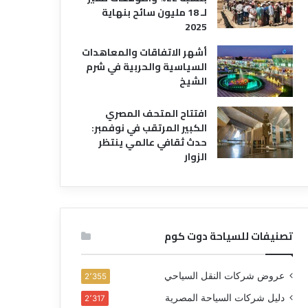
لـ 18 مليون سائح بنهاية
2025
أشهر الاتفاقات والمعاهدات
السياسية والحربية في شرم
الشيخ
افتتاح المتحف المصري
الكبير المرتقب في نوفمبر:
حدث ثقافي عالمي ينتظر
الزوار
تصنيفات للسياحة دوت كوم
عروض شركات النقل السياحي
2٬355
دليل شركات السياحة المصرية
2٬317