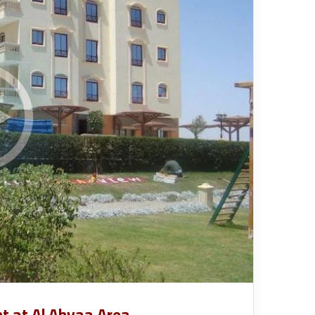
ي
ا
قناة للسياحة دوت كوم – عروض
ا
ت
الفنادق
عروض شرك
ح
ا
ة
ل
د
ن
و
ق
ت
ل
ك
ا
و
ل
م
س
–
ي
ع
ا
ر
ح
و
ي
ض
ا
ل
ف
ن
ا
د
 at Al Ahyaa Area