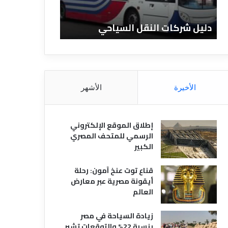
ن
ف
ا
ن
دليل الفنادق المصرية
تعريف 
د
ا
ق
د
ا
ق
ل
و
م
ا
ص
ن
الأخيرة
الأشهر
ر
و
ي
ا
ة
ع
إطلاق الموقع الإلكتروني
ه
الرسمي للمتحف المصري
ا
الكبير
قناع توت عنخ آمون: رحلة
أيقونة مصرية عبر معارض
العالم
زيادة السياحة في مصر
بنسبة 22% والتوقعات تشير