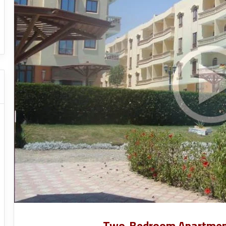
ا
ت
ات النقل السياحي
دليل شركات النقل السياحي
ا
ل
ن
ق
ل
ا
ل
س
ي
ا
ح
ي
Two-Bedroom Apartment