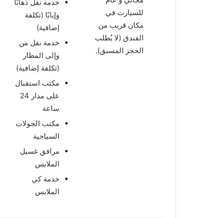
خدمة نقل ذهابًا
للسيارت في
وإيابًا (تكلفة
مكان قريب من
إضافية)
الفندق (لا يُطلب
خدمة نقل من
الحجز المسبق).
وإلى المطار
(تكلفة إضافية)
مكتب استقبال
على مدار 24
ساعة
مكتب الجولات
السياحية
مرافق غسيل
الملابس
خدمة كي
الملابس