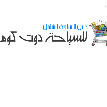
ي طلباتكم و استفسارتكم ... لو عندك سؤال او استفسار ماتدرددش فى طلب الم