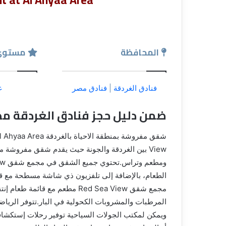
ق
المحافظة
مستوي
فنادق الغردقة
|
فنادق مصر
غ
ضمن دليل حجز فنادق الغردقة مص
View بين الغردقة والجونة حيث يقدم شقق مفروشة م
الطعام، بالإضافة إلى تلفزيون ذي شاشة مسطحة مع ق
المرطبات والمشروبات الكحولية في البار.تتوفر الريا
ويمكن لمكتب الجولات السياحية توفير رحلات إستكشافي