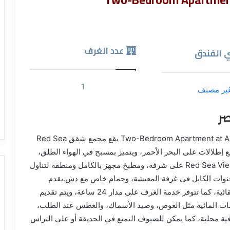
عدد الغرف
 الفندق
1
ير مصنف
ر
شقق مفروشة بمنطقة الاحياة بالغردقة Two-Bedroom Apartment at Al Ahyaa Area يقع مجمع شقق Red Sea
ع إطلالات على البحر الأحمر، ويتميز بمسبح في الهواء الطلق،
ومطعم وتراس.تحتوي جميع الشقق في مجمع شقق Red Sea View على شرفة، ومطبخ مجهز بالكامل ومنطقة لتناول
نوات الكابل في غرفة المعيشة، وحمام خاص مع دش.يقدم
مجمع شقق Red Sea View مطعم مع قائمة طعام إنتقائية، كما تتوفر خدمة الغرف على مدار 24 ساعة، ويتم تقديم
ضات المائية مثل الغوص، وصيد الأسماك، والغطس عند الطلب،
ة محلية، كما يمكن للضيوف التمتع في الحديقة أو على التراس