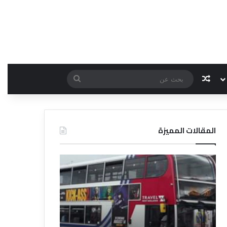
مقال عشوائي
بحث
عن
المقالات المميزة
د
ت
ل
ع
ي
ر
ل
ي
ا
ف
ل
ا
ف
ل