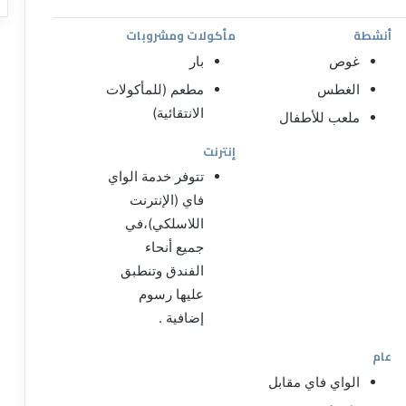
أنشطة
مأكولات ومشروبات
غوص
بار
الغطس
مطعم (للمأكولات
الانتقائية)
ملعب للأطفال
إنترنت
تتوفر خدمة الواي
فاي (الإنترنت
اللاسلكي)،في
جميع أنحاء
الفندق وتنطبق
عليها رسوم
إضافية .
عام
الواي فاي مقابل
رسوم