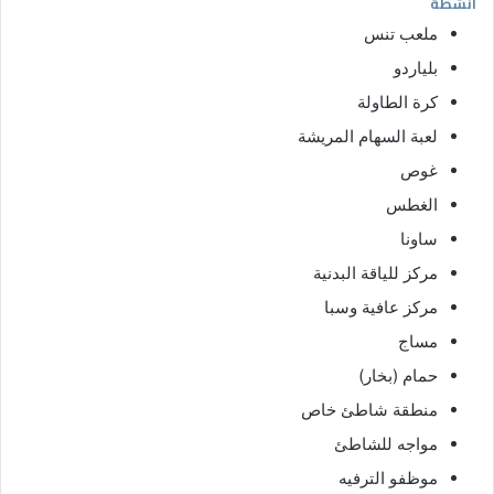
أنشطة
ملعب تنس
بلياردو
كرة الطاولة
لعبة السهام المريشة
غوص
الغطس
ساونا
مركز للياقة البدنية
مركز عافية وسبا
مساج
حمام (بخار)
منطقة شاطئ خاص
مواجه للشاطئ
موظفو الترفيه