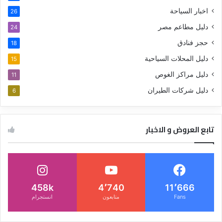
اخبار السياحة
26
دليل مطاعم مصر
24
حجز فنادق
18
دليل المحلات السياحية
15
دليل مراكز الغوص
11
دليل شركات الطيران
6
تابع العروض و الاخبار
458k
4٬740
11٬666
Fans
متابعون
انستجرام