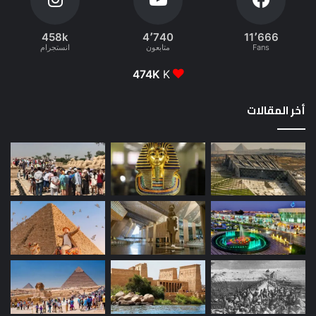
458k
4٬740
11٬666
Fans
متابعون
انستجرام
474K
K
أخر المقالات