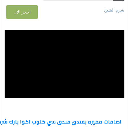
شرم الشيخ
احجز الان
اضافات مميزة بفندق فندق سي كلوب اكوا بارك شرم