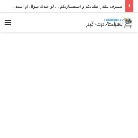
نتشرف بتلقي طلباتكم و استفسارتكم ... لو عندك سؤال او استفسار ماتدرددش فى طلب المساعدة
الق