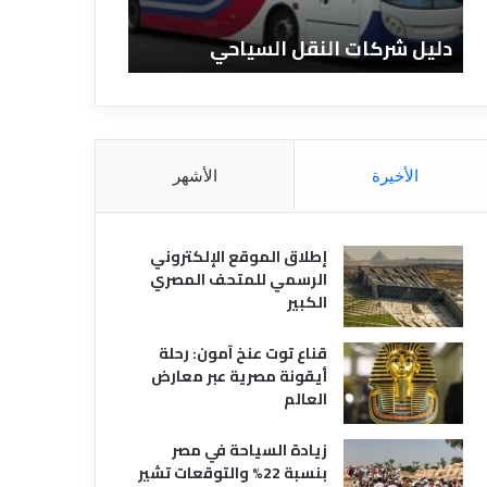
ن
ف
ا
ن
دليل الفنادق المصرية
تعريف الفنادق
د
ا
ق
د
ا
ق
ل
و
م
ا
ص
ن
الأخيرة
الأشهر
ر
و
ي
ا
ة
ع
إطلاق الموقع الإلكتروني
ه
الرسمي للمتحف المصري
ا
الكبير
قناع توت عنخ آمون: رحلة
أيقونة مصرية عبر معارض
العالم
زيادة السياحة في مصر
بنسبة 22% والتوقعات تشير