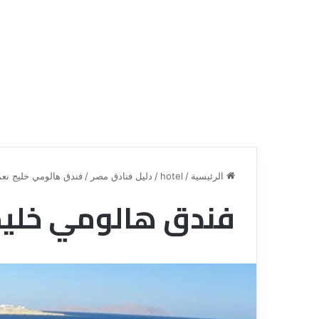
الرئيسية
/
hotel
/
دليل فنادق مصر
/
فندق هالومي خليج نع
فندق هالومي خليج
ع
ر
و
ض
ش
ر
ك