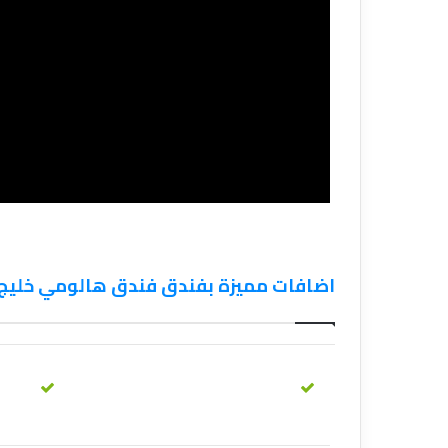
اضافات مميزة بفندق فندق هالومي خليج 