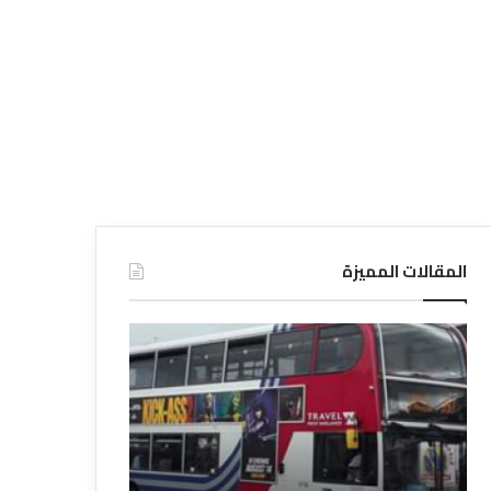
المقالات المميزة
د
ت
ل
ع
ي
ر
ل
ي
ا
ف
ل
ا
ف
ل