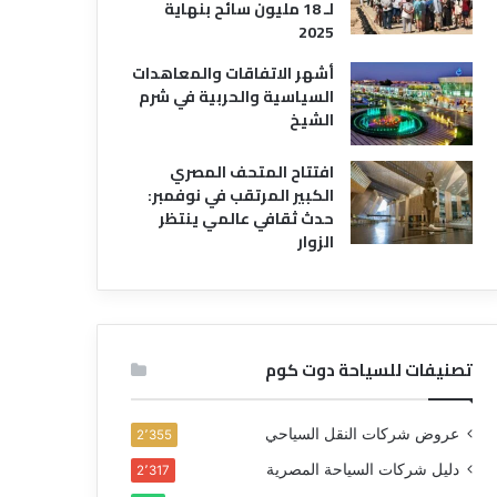
لـ 18 مليون سائح بنهاية
2025
أشهر الاتفاقات والمعاهدات
السياسية والحربية في شرم
الشيخ
افتتاح المتحف المصري
الكبير المرتقب في نوفمبر:
حدث ثقافي عالمي ينتظر
الزوار
تصنيفات للسياحة دوت كوم
عروض شركات النقل السياحي
2٬355
دليل شركات السياحة المصرية
2٬317