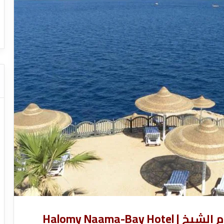
ا
ت
قل السياحي
دليل شركات النقل السياحي
ا
ل
ن
ق
ل
ا
ل
س
ي
ا
ح
ي
Halomy Naama-