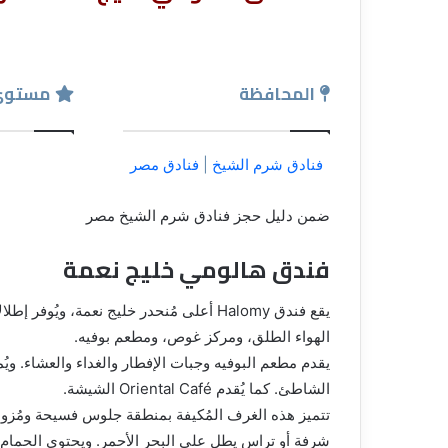
المحافظة
مستوي
فنادق شرم الشيخ
|
فنادق مصر
ضمن دليل حجز فنادق شرم الشيخ مصر
فندق هالومي خليج نعمة
يقع فندق Halomy أعلى مُنحدر خليج نعمة، 
الهواء الطلق، ومركز غوص، ومطعم بوفيه.
يقدم مطعم البوفيه وجبات الإفطار والغداء والعشاء. ويُ
الشاطئ. كما يُقدم Oriental Café الشيشة.
تتميز هذه الغرف المُكيفة بمنطقة جلوس فسيحة ومُزود
شرفة أو تراس يطل على البحر الأحمر. ويحتوي الحما