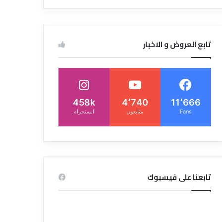
تابع العروض و الاخبار
458k
4٬740
11٬666
Fans
متابعون
انستجرام
تابعنا على فيسبوك