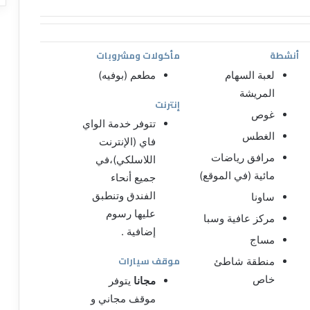
أنشطة
مأكولات ومشروبات
لعبة السهام
مطعم (بوفيه)
المريشة
إنترنت
غوص
تتوفر خدمة الواي
الغطس
فاي (الإنترنت
مرافق رياضات
اللاسلكي)،في
مائية (في الموقع)
جميع أنحاء
الفندق وتنطبق
ساونا
عليها رسوم
مركز عافية وسبا
إضافية .
مساج
موقف سيارات
منطقة شاطئ
خاص
مجانا
يتوفر
موقف مجاني و