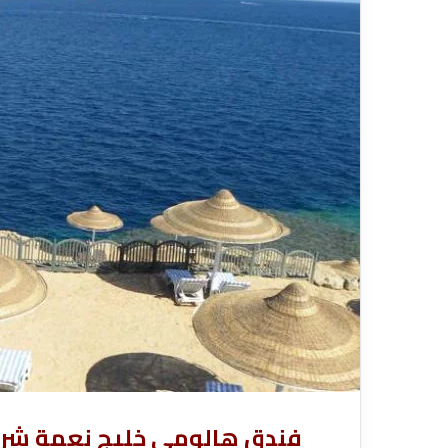
ا
قناة للسياحة دوت كوم – عروض
ت
الفنادق
عروض شركات الن
ا
ل
ن
ق
ل
ا
ل
س
ي
ا
ح
ي
فندق هالومي خليج نعمة شرم الشيخ | Bay Hotel