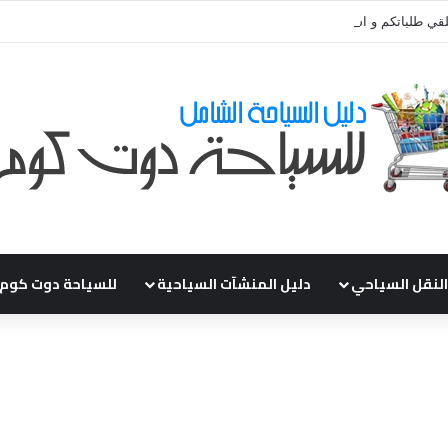
قي طلباتكم و استفسارتكم ... لو عندك سؤال او استفسار ماتدرددش فى طلب ال
النقل السياحي
دليل المنشآت السياحية
للسياحة دوت كوم