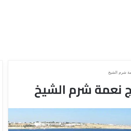
مة شرم الشيخ
 نعمة شرم الشيخ
د
ل
ي
ل
ش
ر
ك