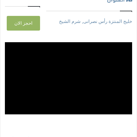
خليج المنتزة رأس نصرانى, شرم الشيخ
احجز الان