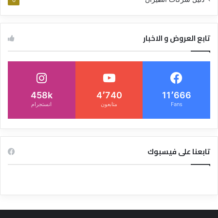
6
تابع العروض و الاخبار
458k
4٬740
11٬666
Fans
متابعون
انستجرام
تابعنا على فيسبوك