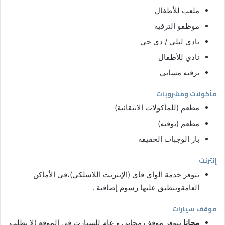
ملعب للأطفال
موظفو الترفيه
نادي ليلي / دي جي
نادي للأطفال
ترفيه مسائي
مأكولات ومشروبات
مطعم (للمأكولات الانتقائية)
مطعم (بوفيه)
بار الوجبات الخفيفة
إنترنت
تتوفر خدمة الواي فاي (الإنترنت اللاسلكي)،في الأماكن
العامةوتنطبق عليها رسوم إضافية .
موقف سيارات
مجانا
يتوفر موقف مجاني و عام للسيارت في الموقع (لا يطلب