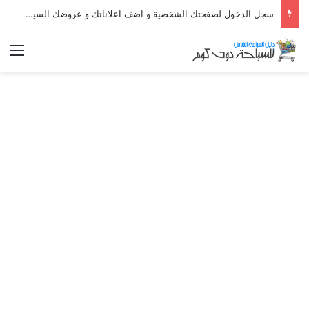
سجل الدخول لصفحتك الشخصية و اضف اعلاناتك و عروضك السياحية المميزة و استقبل طلبات الحجز مباشراً
الق