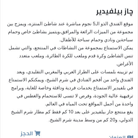
چاز بيلفيدير
موقع الفندق الذو الـ5 نجوم مباشرة عند شاطئ المنتزه، ويمزج بين
مجموعة من الميزات الرائعة والمرافق،ويتميز بشاطئ خاص وحمام
سباحةين ونادي وحمام سباحة للأطفال.
يمكن الاستمتاع بمجموعة من النشاطات في المنتجع، والتي تشمل
تنس الشاطئ وكرة قدم وملعب للكرة الطائرة، وملعب متعدد
الأغراض.
تم تزيينه بلمسات على الطراز العربي والمغربي التقليدي، ويعد
الفندق واحد من أفخم الفنادق في شرم الشيخ، ويمكنكم الاستمتاع
في بلفيدير الاستمتاع بخدمات فردية ودافئة وخاصة للغاية، وبرامج
ترفيهية عالية الجودة، وفرص لا تنسى للاستحمام والغطس في
واحدة من أجمل المواقع تحت المياه في العالم.
يقع منتجع جاز بيلفيدير على بعد 10 كم فقط كم مطار شرم الشيخ
الدولي، و20 كم من وسط مدينة شرم الشيخ.
الحجز
العنوان