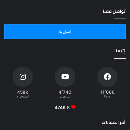
تواصل معنا
اتصل بنا
إتبعنا
458k
4٬740
11٬666
Fans
متابعون
انستجرام
474K
K
أخر المقالات