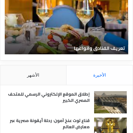
ر
ا
ي
ة
ف
ل
ا
ل
ل
س
ف
ي
ن
ا
تعريف الفنادق وانواعها
ق
ا
ح
د
ة
ق
د
و
و
ا
ت
الأخيرة
الأشهر
ن
ك
و
و
ا
م
إطلاق الموقع الإلكتروني الرسمي للمتحف
ع
–
المصري الكبير
ه
ع
ا
ر
و
قناع توت عنخ آمون: رحلة أيقونة مصرية عبر
ض
معارض العالم
ا