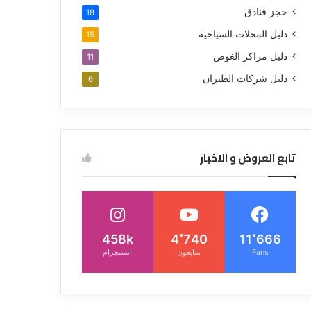
حجز فنادق
18
دليل المحلات السياحية
15
دليل مراكز الغوص
11
دليل شركات الطيران
6
تابع العروض و الاخبار
458k
4٬740
11٬666
Fans
متابعون
انستجرام