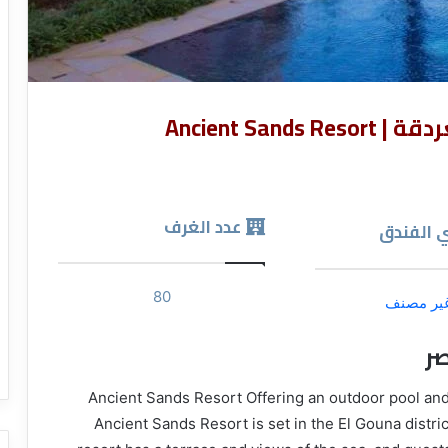
Ancient San
عدد الغرف
 الفندق
80
ير مصنف
ر
Ancient Sands Resort Offering an outdoor pool and a private beach a,
Ancient Sands Resort is set in the El Gouna distr