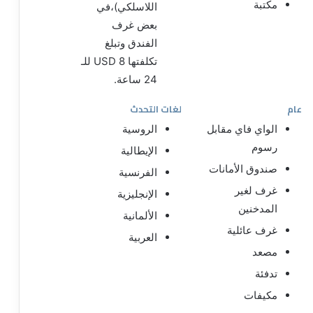
مكتبة
اللاسلكي)،في
بعض غرف
الفندق وتبلغ
تكلفتها USD 8 للـ
24 ساعة.
عام
لغات التحدث
الواي فاي مقابل
الروسية
رسوم
الإيطالية
صندوق الأمانات
الفرنسية
غرف لغير
الإنجليزية
المدخنين
الألمانية
غرف عائلية
العربية
مصعد
تدفئة
مكيفات