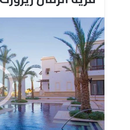
ر
و
ض
ش
ر
ك
ا
قناة للسياحة دوت كوم – عروض
ت
الفنادق
عروض شركات الن
ا
ل
ن
ق
ل
ا
ل
س
ي
ا
ح
ي