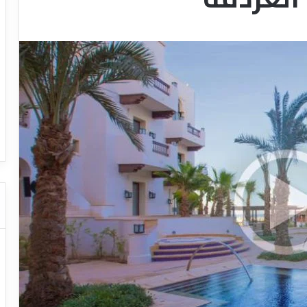
ل
ي
ل
ش
ر
ك
ا
ت
قل السياحي
دليل شركات النقل السياحي
ا
ل
ن
ق
ل
ا
ل
س
ي
ا
ح
ي