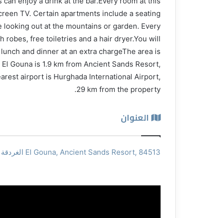
 can enjoy a drink at the bar.Every room at this
-screen TV. Certain apartments include a seating
e looking out at the mountains or garden. Every
robes, free toiletries and a hair dryer.You will
, lunch and dinner at an extra chargeThe area is
 El Gouna is 1.9 km from Ancient Sands Resort,
rest airport is Hurghada International Airport,
29 km from the property.
العنوان
El Gouna, Ancient Sands Resort, 84513 الغردقة