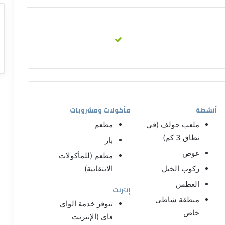
أنشطة
مأكولات ومشروبات
ملعب جولف (في
مطعم
نطاق 3 كم)
بار
غوص
مطعم (للمأكولات
ركوب الخيل
الانتقائية)
الغطس
إنترنت
منطقة شاطئ
تتوفر خدمة الواي
خاص
فاي (الإنترنت