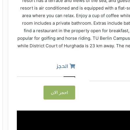
resort has a terrace and views of the sea, and guests
resort is air conditioned and is equipped with a flat
area where you can relax. Enjoy a cup of coffee whil
room includes a private bathroom. Extras include bath 
find a restaurant in the property open for breakfast
popular for golfing and horse riding. TU Berlin Campus
while District Court of Hurghada is 23 km away. The nea
الحجز
احجز الان