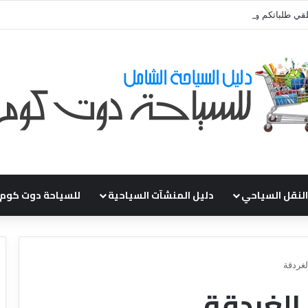
قي طلباتكم و استفسارتكم ... لو عندك سؤال او استفسار ماتدرددش فى طلب ال
النقل السياحي
دليل المنشآت السياحية
للسياحة دوت كوم
لغردقة
 الغردقة
د