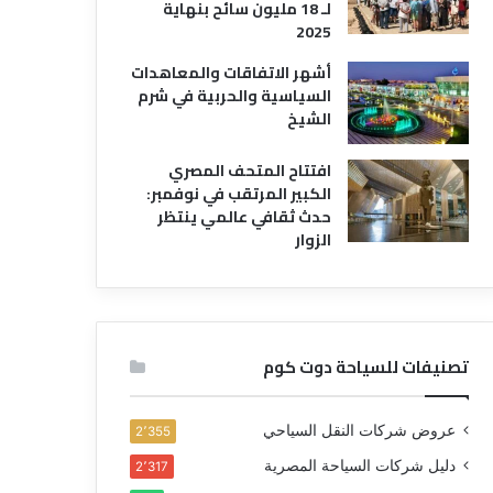
لـ 18 مليون سائح بنهاية
2025
أشهر الاتفاقات والمعاهدات
السياسية والحربية في شرم
الشيخ
افتتاح المتحف المصري
الكبير المرتقب في نوفمبر:
حدث ثقافي عالمي ينتظر
الزوار
تصنيفات للسياحة دوت كوم
عروض شركات النقل السياحي
2٬355
دليل شركات السياحة المصرية
2٬317