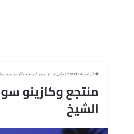
الرئيسية
/
hotel
/
دليل فنادق مصر
/
منتجع وكازينو سونست
منتجع وكازينو سو
ق
ع
ن
ر
الشيخ
ا
و
ة
ض
ل
ش
ل
ر
س
ك