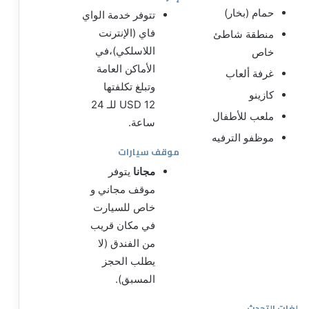
حمام (بخار)
تتوفر خدمة الواي
فاي (الإنترنت
منطقة شاطئ
اللاسلكي)،في
خاص
الأماكن العامة
غرفة ألعاب
وتبلغ تكلفتها
كازينو
USD 12 للـ 24
ملعب للأطفال
ساعة.
موظفو الترفيه
موقف سيارات
مجانا
يتوفر
موقف مجاني و
خاص للسيارت
في مكان قريب
من الفندق (لا
يطلب الحجز
المسبق).
لغات التحدث