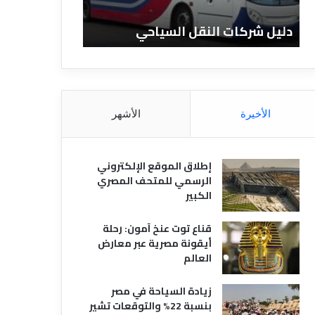
ن
ف
ا
ن
دليل الفنادق المصرية
تعريف ا
د
ا
ق
د
ا
ق
ل
و
م
ا
ص
ن
الأخيرة
الأشهر
ر
و
ي
ا
ة
ع
إطلاق الموقع الإلكتروني
ه
الرسمي للمتحف المصري
ا
الكبير
قناع توت عنخ آمون: رحلة
أيقونة مصرية عبر معارض
العالم
زيادة السياحة في مصر
بنسبة 22% والتوقعات تشير