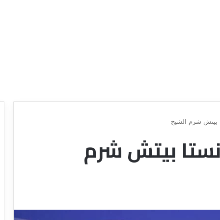
ا بيتش شرم الشيخ
نستا بيتش شرم
د
ل
ي
ل
ش
ر
ك