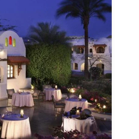
ي
ا
قناة للسياحة دوت كوم – عروض
ا
ت
الفنادق
عروض شركا
ح
ا
ة
ل
د
ن
و
ق
ت
ل
ك
ا
و
ل
م
س
–
ي
ع
ا
ر
ح
و
ي
ض
ا
ل
ف
ن
ا
د
ق