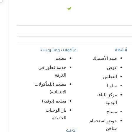
أنشطة
مأكولات ومشروبات
صيد الأسماك
مطعم
غوص
خدمة فطور في
الغرفة
الغطس
مطعم (للمأكولات
ساونا
الانتقائية)
مركز للياقة
مطعم (بوفيه)
البدنية
بار الوجبات
مساج
الخفيفة
حوض استحمام
ساخن
إنترنت