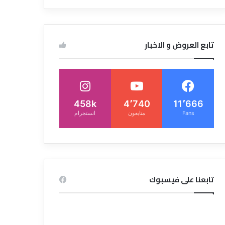
تابع العروض و الاخبار
458k
4٬740
11٬666
Fans
متابعون
انستجرام
تابعنا على فيسبوك