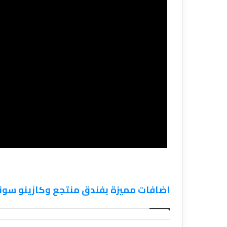
اضافات مميزة بفندق منتجع وكازينو سون