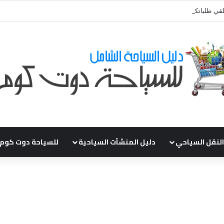
قي طلباتكم و استفسارتكم ... لو عندك سؤال او استفسار ماتدرددش فى طلب ال
النقل السياحي
دليل المنشآت السياحية
للسياحة دوت كوم