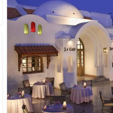
ا
ت
ت النقل السياحي
دليل شركات النقل السياحي
ا
ل
ن
ق
ل
ا
ل
س
ي
ا
ح
ي