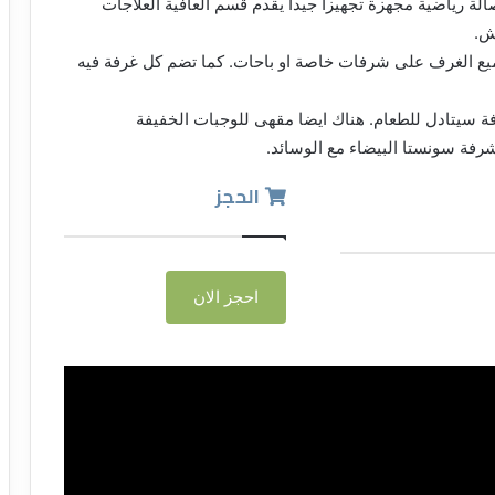
يضم مركز صحي مع صالة رياضية مجهزة تجهيزا جيدا يقدم قسم العافية العلاجات
ش.
يع الغرف على شرفات خاصة او باحات. كما تضم كل غرفة فيه
فة سيتادل للطعام. هناك ايضا مقهى للوجبات الخفيفة
شرفة سونستا البيضاء مع الوسائد.
الحجز
احجز الان