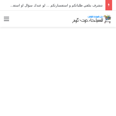
نتشرف بتلقي طلباتكم و استفسارتكم ... لو عندك سؤال او استفسار ماتدرددش فى طلب المساعدة
الق