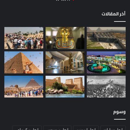
أخر المقالات
وسوم
ايجار سيارات
ايجار ليموزين
ايجار مرسيدس
ايجار ميكروباص