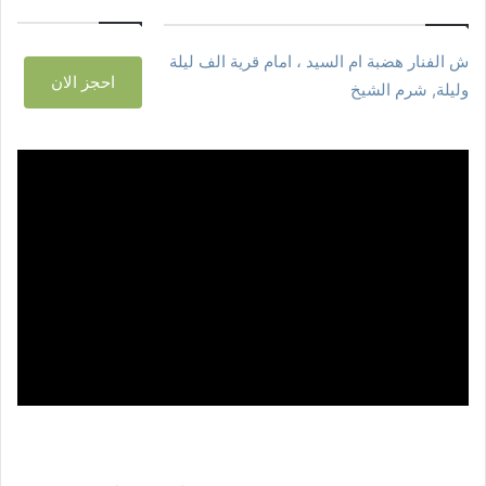
ش الفنار هضبة ام السيد ، امام قرية الف ليلة
احجز الان
وليلة, شرم الشيخ