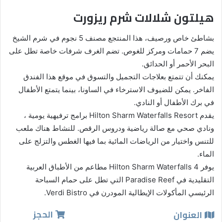
هيلتون شلالات شرم ريزورت
بشاطئ خاص ورصيف، هذا المنتجع مصنف 5 نجوم في شرم الشيخ
يضم 7 حمامات ومركز للغوص. تضم الغرف شرفات خاصة تطل على
البحر الأحمر أو الحدائق.
يمكنك أن تتمتع بعلاجات التجميل والتسوق في موقع هذا الفندق
الفاخر. يمكن للضيوف الاسترخاء في الساونا، بينما يتمتع الأطفال
في برك الأطفال أو النادي.
يقدم Hilton Sharm Waterfalls Resort برامج ترفيهية يومية ،
ونادي صحي مع صالة رياضية ودروس الرقص. للنشاط هناك ملعب
للتنس واختيار من الرياضات المائية بما فيها الغطس والتزلج على
الماء.
يوفر Hilton Sharm Waterfalls 4 مطاعم من الأطباق العربية
التقليدية في Paradise Reef التي تطل على حمام السباحة
الرئيسي المأكولات الإيطالية المودرن في Verdi Bistro.
الحجز
العنوان