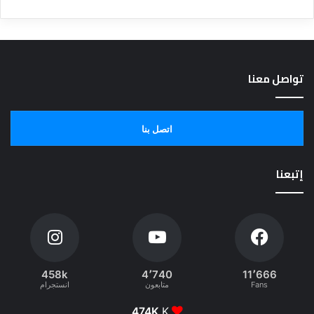
تواصل معنا
اتصل بنا
إتبعنا
458k
4٬740
11٬666
Fans
متابعون
انستجرام
474K
K