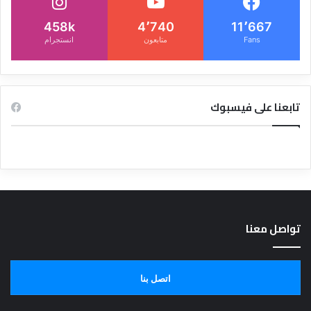
458k
4٬740
11٬667
Fans
متابعون
انستجرام
تابعنا على فيسبوك
تواصل معنا
اتصل بنا