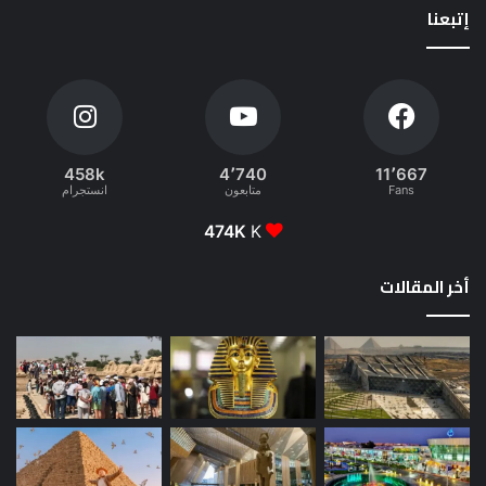
إتبعنا
458k
4٬740
11٬667
Fans
متابعون
انستجرام
474K
K
أخر المقالات