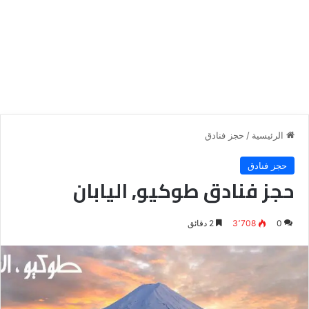
الرئيسية
/
حجز فنادق
حجز فنادق
حجز فنادق طوكيو, اليابان
0
3٬708
2 دقائق