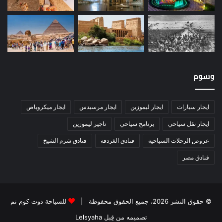
وسوم
ايجار سيارات
ايجار ليموزين
ايجار مرسيدس
ايجار ميكروباص
ايجار نقل سياحي
برنامج سياحي
تاجير ليموزين
عروض الرحلات السياحية
فنادق الغردقة
فنادق شرم الشيخ
فنادق مصر
© حقوق النشر 2026، جميع الحقوق محفوظة |
للسياحة دوت كوم تم
تصميمه من قِبل Lelsyaha