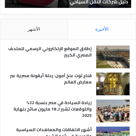
دليل الفنادق المصرية
ت
د
ا
ق
د
ا
ق
ل
و
م
ا
الأخيرة
الأشهر
ص
ن
ر
و
ي
ا
إطلاق الموقع الإلكتروني الرسمي للمتحف
ة
ع
المصري الكبير
ه
ا
قناع توت عنخ آمون: رحلة أيقونة مصرية عبر
معارض العالم
زيادة السياحة في مصر بنسبة 22%
والتوقعات تشير لـ 18 مليون سائح بنهاية
2025
أشهر الاتفاقات والمعاهدات السياسية