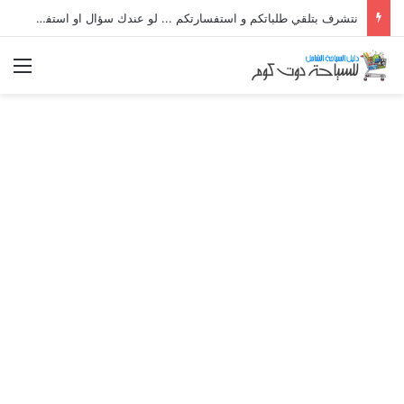
نتشرف بتلقي طلباتكم و استفسارتكم ... لو عندك سؤال او استفسار ماتدرددش فى طلب المساعدة
الق