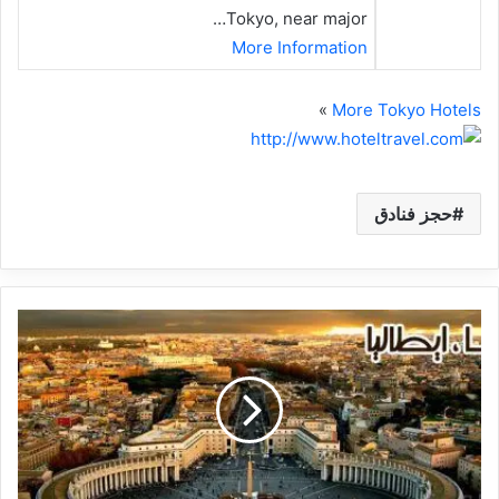
Tokyo, near major…
More Information
»
More Tokyo Hotels
حجز فنادق
ح
ج
ز
ف
ن
ا
د
ق