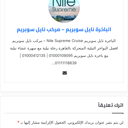
الباخرة نايل سوبريم – مركب نايل سوبريم
الباخرة نايل سوبريم Nile Supreme Cruise – مركب نايل سوبريم
افضل البواخر النيلية المتحركة بالقاهرة رحلة نيلية مع سهرة عشاء نيلية
مع باخرة نايل سوبريم 01000109095 | 01000412135 |
01111118639…
Se
nd
an
em
ail
اترك تعليقاً
لن يتم نشر عنوان بريدك الإلكتروني.
الحقول الإلزامية مشار إليها بـ
*