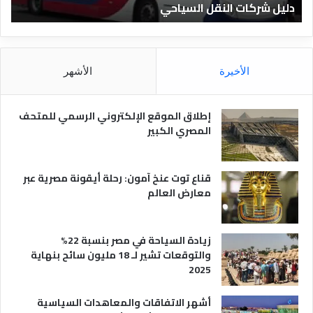
دليل شركات النقل السياحي
د
ا
د
ل
ق
ن
ا
ق
ل
ل
م
الأخيرة
الأشهر
ا
ص
ل
ر
س
ي
إطلاق الموقع الإلكتروني الرسمي للمتحف
ي
ة
المصري الكبير
ا
ح
ي
قناع توت عنخ آمون: رحلة أيقونة مصرية عبر
معارض العالم
زيادة السياحة في مصر بنسبة 22%
والتوقعات تشير لـ 18 مليون سائح بنهاية
2025
أشهر الاتفاقات والمعاهدات السياسية