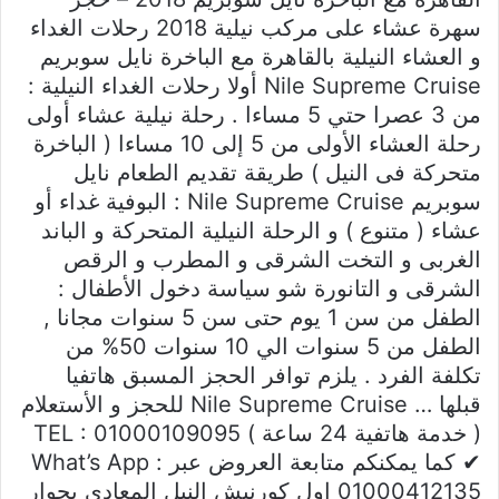
سهرة عشاء على مركب نيلية 2018 رحلات الغداء
و العشاء النيلية بالقاهرة مع الباخرة نايل سوبريم
Nile Supreme Cruise أولا رحلات الغداء النيلية :
من 3 عصرا حتي 5 مساءا . رحلة نيلية عشاء أولى
رحلة العشاء الأولى من 5 إلى 10 مساءا ( الباخرة
متحركة فى النيل ) طريقة تقديم الطعام نايل
سوبريم Nile Supreme Cruise : البوفية غداء أو
عشاء ( متنوع ) و الرحلة النيلية المتحركة و الباند
الغربى و التخت الشرقى و المطرب و الرقص
الشرقى و التانورة شو سياسة دخول الأطفال :
الطفل من سن 1 يوم حتى سن 5 سنوات مجانا ,
الطفل من 5 سنوات الي 10 سنوات 50% من
تكلفة الفرد . يلزم توافر الحجز المسبق هاتفيا
قبلها … Nile Supreme Cruise للحجز و الأستعلام
( خدمة هاتفية 24 ساعة ) TEL : 01000109095
✔ كما يمكنكم متابعة العروض عبر What’s App :
01000412135 اول كورنيش النيل المعادى بجوار