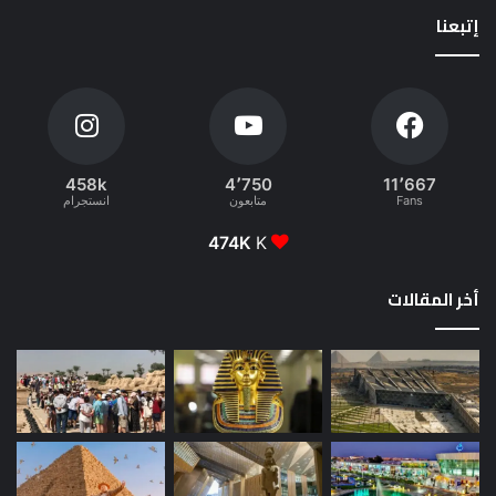
إتبعنا
458k
4٬750
11٬667
Fans
متابعون
انستجرام
474K
K
أخر المقالات