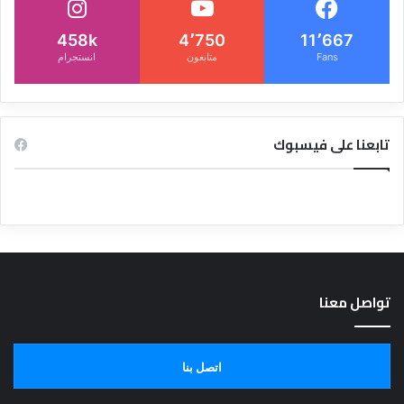
458k
4٬750
11٬667
Fans
متابعون
انستجرام
تابعنا على فيسبوك
تواصل معنا
اتصل بنا