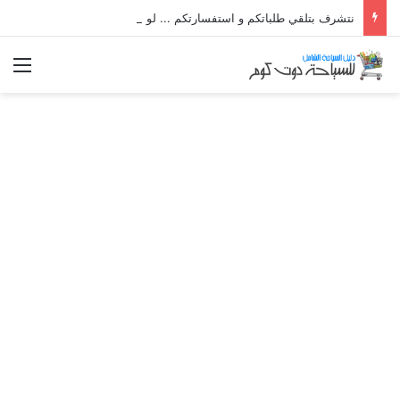
نتشرف بتلقي طلباتكم و استفسارتكم ... لو عندك سؤال او استفسار ماتدرددش فى طلب المساعدة
الق