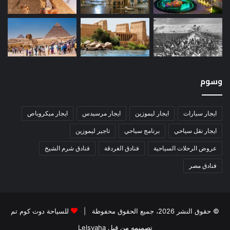
وسوم
ايجار سيارات
ايجار ليموزين
ايجار مرسيدس
ايجار ميكروباص
ايجار نقل سياحي
برنامج سياحي
تاجير ليموزين
عروض الرحلات السياحية
فنادق الغردقة
فنادق شرم الشيخ
فنادق مصر
© حقوق النشر 2026، جميع الحقوق محفوظة |
للسياحة دوت كوم تم
تصميمه من قِبل Lelsyaha