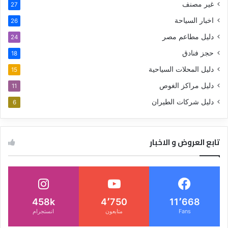
غير مصنف
27
اخبار السياحة
26
دليل مطاعم مصر
24
حجز فنادق
18
دليل المحلات السياحية
15
دليل مراكز الغوص
11
دليل شركات الطيران
6
تابع العروض و الاخبار
458k
4٬750
11٬668
Fans
متابعون
انستجرام