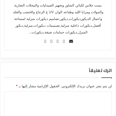
بست جلاس لكبائن الشاور وتجهيز الصيدليات والمحلات التجارية
والمولات ومرايا الليد وطباعه الوان UV ع الزجاج والخشب والجلد
واعمال الديكورديكورات,ديكور,تصاميم ديكورات منزلية لمساحة
أفضل,ديكورات داخلية منزلية,تصميمات ديكورات,منزلية,ديكور
المنزل,ديكورات حمامات ضيقة,ديكورات…
Se
nd
an
em
ail
اترك تعليقاً
لن يتم نشر عنوان بريدك الإلكتروني.
الحقول الإلزامية مشار إليها بـ
*
ا
ل
ت