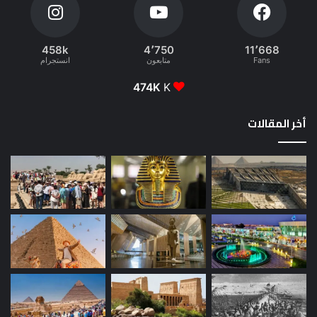
458k
4٬750
11٬668
Fans
متابعون
انستجرام
474K
K
أخر المقالات