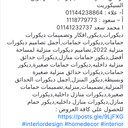
السيكوريت
أ- علاء : 01144238864
أ – سعود : 1118779773
ا محمد سعد 01141232737
ديكورات,ديكور,افكار وتصميمات ديكورات
حمامات,ديكورات حمامات,أجمل تصاميم ديكورات
منزلية 2022,تصاميم ديكورات منزلية لمساحة
أفضل,ديكور حمامات منازل,ديكورات حدائق
منزلية داخليه,ديكورات حمامات صغيرة,ديكور
حمامات,ديكورات حدائق منزلية صغيرة
وبسيطة,ديكور المنزل,اجمل ديكورات الحدائق
المنزلية,تصميمات,منزلية,تصميمات حمامات
صغيرة,ديكورات منازل داخلية,ديكورات
منازل,ديكورات منازل داخليه,ديكور حمام
للحصول علي كافة العروض :
https://posts.gle/9LjFXG
#interiordesign
#homedecor
#interior