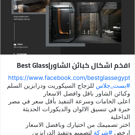
افخم اشكال كبائن الشاور|Best Glass
https://www.facebook.com/bestglassegypt
#بست_جلاس
للزجاج السيكوريت ودرابزين السلم
وكبائن الشاور باقل وافضل الاسعار
اعلى الخامات وسرعة التنفيذ بأقل سعر في مصر
خبرة في تنسيق الالوان والديكورات الحديثة
الداخلية
اختر تصميمك من اختيارك وبافضل الاسعار
ارخص
#شركة
لتصميم وتنفيذ الدرابزين