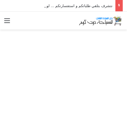
نتشرف بتلقي طلباتكم و استفسارتكم ... لو عندك سؤال او استفسار ماتدرددش فى طلب المساعدة
الق